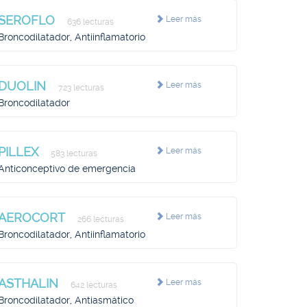
SEROFLO
Leer más
636 lecturas
Broncodilatador, Antiinflamatorio
DUOLIN
Leer más
723 lecturas
Broncodilatador
PILLEX
Leer más
583 lecturas
Anticonceptivo de emergencia
AEROCORT
Leer más
266 lecturas
Broncodilatador, Antiinflamatorio
ASTHALIN
Leer más
642 lecturas
Broncodilatador, Antiasmático