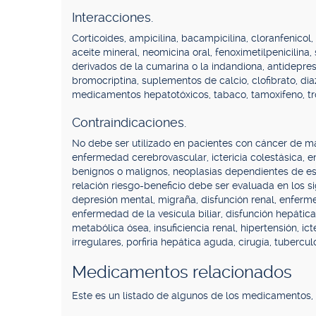
Interacciones.
Corticoides, ampicilina, bacampicilina, cloranfenicol
aceite mineral, neomicina oral, fenoximetilpenicilina,
derivados de la cumarina o la indandiona, antidepresiv
bromocriptina, suplementos de calcio, clofibrato, diaze
medicamentos hepatotóxicos, tabaco, tamoxifeno, tr
Contraindicaciones.
No debe ser utilizado en pacientes con cáncer de m
enfermedad cerebrovascular, ictericia colestásica, 
benignos o malignos, neoplasias dependientes de est
relación riesgo-beneficio debe ser evaluada en los si
depresión mental, migraña, disfunción renal, enferm
enfermedad de la vesícula biliar, disfunción hepáti
metabólica ósea, insuficiencia renal, hipertensión, ic
irregulares, porfiria hepática aguda, cirugía, tuberculo
Medicamentos relacionados
Este es un listado de algunos de los medicamentos