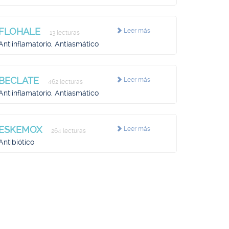
FLOHALE
Leer más
13 lecturas
Antiinflamatorio, Antiasmático
BECLATE
Leer más
462 lecturas
Antiinflamatorio, Antiasmático
ESKEMOX
Leer más
264 lecturas
Antibiótico