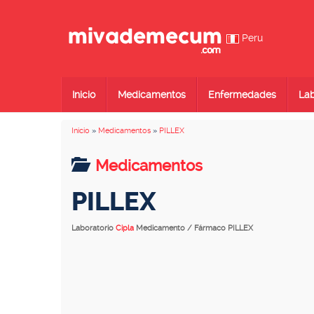
Peru
Inicio
Medicamentos
Enfermedades
Lab
Inicio
»
Medicamentos
»
PILLEX
Medicamentos
PILLEX
Laboratorio
Cipla
Medicamento / Fármaco PILLEX