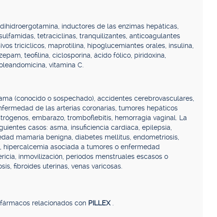
, dihidroergotamina, inductores de las enzimas hepáticas,
 sulfamidas, tetraciclinas, tranquilizantes, anticoagulantes
os tricíclicos, maprotilina, hipoglucemiantes orales, insulina,
pam, teofilina, ciclosporina, ácido fólico, piridoxina,
oleandomicina, vitamina C.
ama (conocido o sospechado), accidentes cerebrovasculares,
enfermedad de las arterias coronarias, tumores hepáticos
rógenos, embarazo, tromboflebitis, hemorragia vaginal. La
guientes casos: asma, insuficiencia cardíaca, epilepsia,
edad mamaria benigna, diabetes mellitus, endometriosis,
ca, hipercalcemia asociada a tumores o enfermedad
tericia, inmovilización, períodos menstruales escasos o
sis, fibroides uterinas, venas varicosas.
, fármacos relacionados con
PILLEX
.