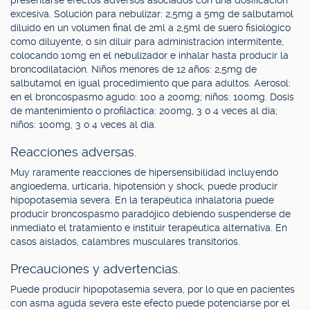
presentarse efectos adversos asociados con una dosificación
excesiva. Solución para nebulizar: 2,5mg a 5mg de salbutamol
diluido en un volumen final de 2ml a 2,5ml de suero fisiológico
como diluyente, o sin diluir para administración intermitente,
colocando 10mg en el nebulizador e inhalar hasta producir la
broncodilatación. Niños menores de 12 años: 2,5mg de
salbutamol en igual procedimiento que para adultos. Aerosol:
en el broncospasmo agudo: 100 a 200mg; niños: 100mg. Dosis
de mantenimiento o profiláctica: 200mg, 3 o 4 veces al día;
niños: 100mg, 3 o 4 veces al día.
Reacciones adversas.
Muy raramente reacciones de hipersensibilidad incluyendo
angioedema, urticaria, hipotensión y shock, puede producir
hipopotasemia severa. En la terapéutica inhalatoria puede
producir broncospasmo paradójico debiendo suspenderse de
inmediato el tratamiento e instituir terapéutica alternativa. En
casos aislados, calambres musculares transitorios.
Precauciones y advertencias.
Puede producir hipopotasemia severa, por lo que en pacientes
con asma aguda severa este efecto puede potenciarse por el