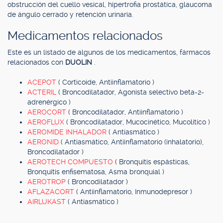
obstrucción del cuello vesical, hipertrofia prostática, glaucoma
de ángulo cerrado y retención urinaria.
Medicamentos relacionados
Este es un listado de algunos de los medicamentos, fármacos
relacionados con
DUOLIN
.
ACEPOT
( Corticoide, Antiinflamatorio )
ACTERIL
( Broncodilatador, Agonista selectivo beta-2-
adrenérgico )
AEROCORT
( Broncodilatador, Antiinflamatorio )
AEROFLUX
( Broncodilatador, Mucocinético, Mucolítico )
AEROMIDE INHALADOR
( Antiasmático )
AERONID
( Antiasmático, Antiinflamatorio (inhalatorio),
Broncodilatador )
AEROTECH COMPUESTO
( Bronquitis espásticas,
Bronquitis enfisematosa, Asma bronquial )
AEROTROP
( Broncodilatador )
AFLAZACORT
( Antiinflamatorio, Inmunodepresor )
AIRLUKAST
( Antiasmático )