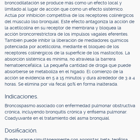
broncodilatación se produce más como un efecto local y
limitado al lugar de acción que como un efecto sistémico.
Actúa por inhibición competitiva de los receptores colinérgicos
del músculo liso bronquial. Este efecto antagoniza la acción de
la acetilcolina en su receptor de membrana y bloquea la
acción broncorrestrictora de los impulsos vagales eferentes.
También puede inhibir la liberación de mediadores químicos
potenciada por acetilcolina, mediante el bloqueo de los
receptores colinérgicos de la superficie de los mastocitos. La
absorción sistémica es mínima, no atraviesa la barrera
hematoencefálica. La pequeña cantidad de droga que puede
absorberse se metaboliza en el hígado. El comienzo de la
acción se evidencia en 5 a 15 minutos y dura alrededor de 3 a 4
horas. Se elimina por vía fecal 90% en forma inalterada.
Indicaciones.
Broncospasmo asociado con enfermedad pulmonar obstructiva
crónica, incluyendo bronquitis crónica y enfisema pulmonar.
Coadyuvante en el tratamiento del asma bronquial.
Dosificación.
Puede usarse simultáneamente con agonistas beta: teofilina,