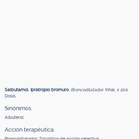
Salbutamol. Ipratropio bromuro.
Broncodilatador.
Inhal. x 200
Dosis.
Sinónimos.
Albuterol.
Acción terapéutica.
Broncodilatador. Tocolítico de acción selectiva.