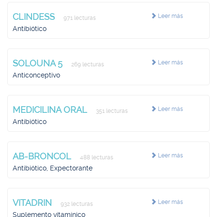
CLINDESS
Leer más
971 lecturas
Antibiótico
SOLOUNA 5
Leer más
269 lecturas
Anticonceptivo
MEDICILINA ORAL
Leer más
351 lecturas
Antibiótico
AB-BRONCOL
Leer más
488 lecturas
Antibiótico, Expectorante
VITADRIN
Leer más
932 lecturas
Suplemento vitamínico