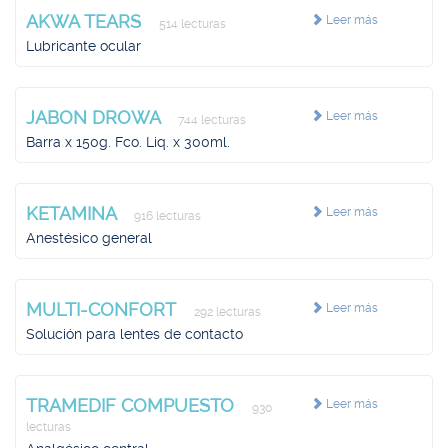
AKWA TEARS
Leer más
514 lecturas
Lubricante ocular
JABON DROWA
Leer más
744 lecturas
Barra x 150g. Fco. Liq. x 300ml.
KETAMINA
Leer más
916 lecturas
Anestésico general
MULTI-CONFORT
Leer más
292 lecturas
Solución para lentes de contacto
TRAMEDIF COMPUESTO
Leer más
930
lecturas