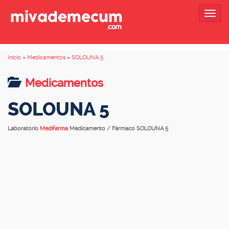
Togg
navig
Inicio
»
Medicamentos
»
SOLOUNA 5
Medicamentos
SOLOUNA 5
Laboratorio
Medifarma
Medicamento / Fármaco SOLOUNA 5