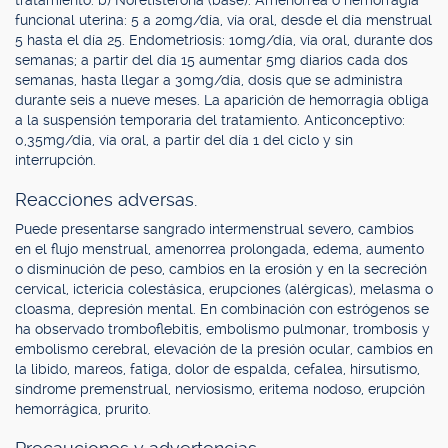
tratamiento. b) Noretisterona (base). Amenorrea o hemorragia
funcional uterina: 5 a 20mg/día, vía oral, desde el día menstrual
5 hasta el día 25. Endometriosis: 10mg/día, vía oral, durante dos
semanas; a partir del día 15 aumentar 5mg diarios cada dos
semanas, hasta llegar a 30mg/día, dosis que se administra
durante seis a nueve meses. La aparición de hemorragia obliga
a la suspensión temporaria del tratamiento. Anticonceptivo:
0,35mg/día, vía oral, a partir del día 1 del ciclo y sin
interrupción.
Reacciones adversas.
Puede presentarse sangrado intermenstrual severo, cambios
en el flujo menstrual, amenorrea prolongada, edema, aumento
o disminución de peso, cambios en la erosión y en la secreción
cervical, ictericia colestásica, erupciones (alérgicas), melasma o
cloasma, depresión mental. En combinación con estrógenos se
ha observado tromboflebitis, embolismo pulmonar, trombosis y
embolismo cerebral, elevación de la presión ocular, cambios en
la libido, mareos, fatiga, dolor de espalda, cefalea, hirsutismo,
síndrome premenstrual, nerviosismo, eritema nodoso, erupción
hemorrágica, prurito.