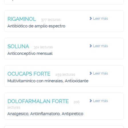
RIGAMINOL
Leer más
377 lecturas
Antibiótico de amplio espectro
SOLUNA
Leer más
324 lecturas
Anticonceptivo mensual
OCUCAPS FORTE
Leer más
459 lecturas
Multivitamínico con minerales, Antioxidante
DOLOFARMALAN FORTE
Leer más
206
lecturas
Analgésico, Antiinflamatorio, Antipirético