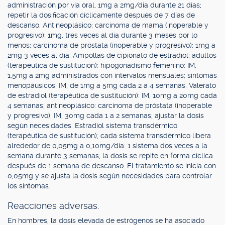
administración por vía oral, 1mg a 2mg/día durante 21 días;
repetir la dosificación cíclicamente después de 7 días de
descanso. Antineoplásico: carcinoma de mama (inoperable y
progresivo): 1mg, tres veces al día durante 3 meses por lo
menos; carcinoma de próstata (inoperable y progresivo): 1mg a
2mg 3 veces al día. Ampollas de cipionato de estradiol: adultos
(terapéutica de sustitución): hipogonadismo femenino: IM,
1,5mg a 2mg administrados con intervalos mensuales; síntomas
menopáusicos: IM, de 1mg a 5mg cada 2 a 4 semanas. Valerato
de estradiol (terapéutica de sustitución): IM, 10mg a 20mg cada
4 semanas; antineoplásico: carcinoma de próstata (inoperable
y progresivo): IM, 30mg cada 1 a 2 semanas; ajustar la dosis
según necesidades. Estradiol sistema transdérmico
(terapéutica de sustitución); cada sistema transdérmico libera
alrededor de 0,05mg a 0,10mg/día: 1 sistema dos veces a la
semana durante 3 semanas; la dosis se repite en forma cíclica
después de 1 semana de descanso. El tratamiento se inicia con
0,05mg y se ajusta la dosis según necesidades para controlar
los síntomas.
Reacciones adversas.
En hombres, la dosis elevada de estrógenos se ha asociado