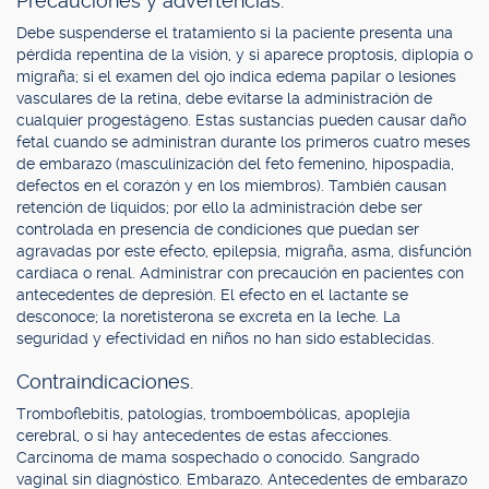
Precauciones y advertencias.
Debe suspenderse el tratamiento si la paciente presenta una
pérdida repentina de la visión, y si aparece proptosis, diplopía o
migraña; si el examen del ojo indica edema papilar o lesiones
vasculares de la retina, debe evitarse la administración de
cualquier progestágeno. Estas sustancias pueden causar daño
fetal cuando se administran durante los primeros cuatro meses
de embarazo (masculinización del feto femenino, hipospadia,
defectos en el corazón y en los miembros). También causan
retención de líquidos; por ello la administración debe ser
controlada en presencia de condiciones que puedan ser
agravadas por este efecto, epilepsia, migraña, asma, disfunción
cardíaca o renal. Administrar con precaución en pacientes con
antecedentes de depresión. El efecto en el lactante se
desconoce; la noretisterona se excreta en la leche. La
seguridad y efectividad en niños no han sido establecidas.
Contraindicaciones.
Tromboflebitis, patologías, tromboembólicas, apoplejía
cerebral, o si hay antecedentes de estas afecciones.
Carcinoma de mama sospechado o conocido. Sangrado
vaginal sin diagnóstico. Embarazo. Antecedentes de embarazo