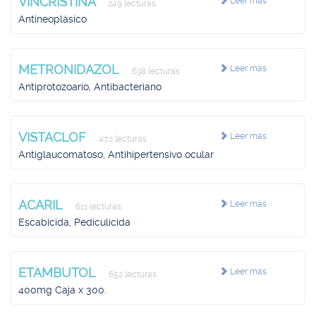
VINCRISTINA
Leer más
249 lecturas
Antineoplásico
METRONIDAZOL
Leer más
638 lecturas
Antiprotozoario, Antibacteriano
VISTACLOF
Leer más
472 lecturas
Antiglaucomatoso, Antihipertensivo ocular
ACARIL
Leer más
611 lecturas
Escabicida, Pediculicida
ETAMBUTOL
Leer más
652 lecturas
400mg Caja x 300.