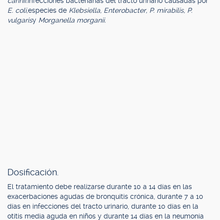
carinii.
Infecciones bacterianas del tracto urinario causadas por
E. coli,
especies de
Klebsiella, Enterobacter, P. mirabilis, P.
vulgaris
y
Morganella morganii.
Dosificación.
El tratamiento debe realizarse durante 10 a 14 días en las
exacerbaciones agudas de bronquitis crónica, durante 7 a 10
días en infecciones del tracto urinario, durante 10 días en la
otitis media aguda en niños y durante 14 días en la neumonía