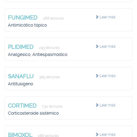
FUNGIMED
Leer más
488 lecturas
Antimicótico tópico
PLIDIMED
Leer más
493 lecturas
Analgésico, Antiespasmódico
SANAFLU
Leer más
389 lecturas
Antitusígeno
CORTIMED
Leer más
734 lecturas
Corticosteroide sistémico
BIMOXOL
Leer más
286 lecturas