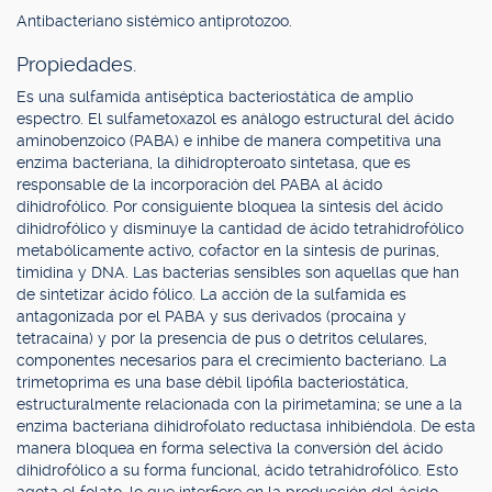
Antibacteriano sistémico antiprotozoo.
Propiedades.
Es una sulfamida antiséptica bacteriostática de amplio
espectro. El sulfametoxazol es análogo estructural del ácido
aminobenzoico (PABA) e inhibe de manera competitiva una
enzima bacteriana, la dihidropteroato sintetasa, que es
responsable de la incorporación del PABA al ácido
dihidrofólico. Por consiguiente bloquea la síntesis del ácido
dihidrofólico y disminuye la cantidad de ácido tetrahidrofólico
metabólicamente activo, cofactor en la síntesis de purinas,
timidina y DNA. Las bacterias sensibles son aquellas que han
de sintetizar ácido fólico. La acción de la sulfamida es
antagonizada por el PABA y sus derivados (procaína y
tetracaína) y por la presencia de pus o detritos celulares,
componentes necesarios para el crecimiento bacteriano. La
trimetoprima es una base débil lipófila bacteriostática,
estructuralmente relacionada con la pirimetamina; se une a la
enzima bacteriana dihidrofolato reductasa inhibiéndola. De esta
manera bloquea en forma selectiva la conversión del ácido
dihidrofólico a su forma funcional, ácido tetrahidrofólico. Esto