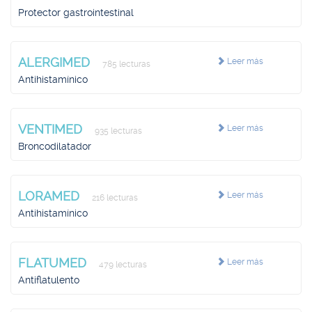
Protector gastrointestinal
ALERGIMED
Leer más
785 lecturas
Antihistamínico
VENTIMED
Leer más
935 lecturas
Broncodilatador
LORAMED
Leer más
216 lecturas
Antihistamínico
FLATUMED
Leer más
479 lecturas
Antiflatulento