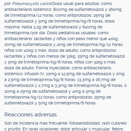
por
Pneumocystis carinii.
Dosis usual para adultos: como
antibacteriano sistémico: 800mg de sulfametoxazol y 160mg
de trimetoprima/12 horas; como antiprotozoo: 25mg de
sulfametoxazol y 5mg de trimetoprima/kg/6 horas; dosis
máxima: hasta 3,2g de sulfametoxazol y 640mg de
trimetoprima/por día. Dosis pediátricas usuales: como
antibacteriano: lactantes y niños con peso menor que 40kg:
20mg de sulfametoxazol y 4mg de trimetoprima/kg/12 horas;
niños con 40kg o más: dosis de adulto; como antiprotozoo:
lactantes y niños con menos de 32kg: 25mg de sulfametoxazol
y 5mg de trimetoprima/kg/6 horas; niños con 32kg o más:
dosis de adulto. Forma inyectable: como antibacteriano
sistémico: infusión IV, 10mg a 12,5mg de sulfametoxazol y 2mg
a 2,5mg de trimetoprima/kg/6 horas; 13,3mg a 16,7mg de
sulfametoxazol y 2,7mg a 3,3mg de trimetoprima/kg/8 horas; o
20mg a 25mg de sulfametoxazol y 4mg a 5mg de
trimetoprima/kg/12 horas; como antiprotozoo: 25mg de
sulfametoxazol y 5mg de trimetoprima/6 horas.
Reacciones adversas.
Son de incidencia más frecuente: fotosensibilidad, rash cutáneo
y prurito. En raras ocasiones: dolor articular y muscular, fiebre,