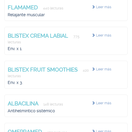
FLAMAMED
Leer más
440 lecturas
Relajante muscular
BLISTEX CREMA LABIAL
Leer más
775
lecturas
Env. x 1.
BLISTEX FRUIT SMOOTHIES
Leer más
420
lecturas
Env. x 3.
ALBACILINA
Leer más
148 lecturas
Antihelmíntico sistémico
OMEPRAMED
Leer más