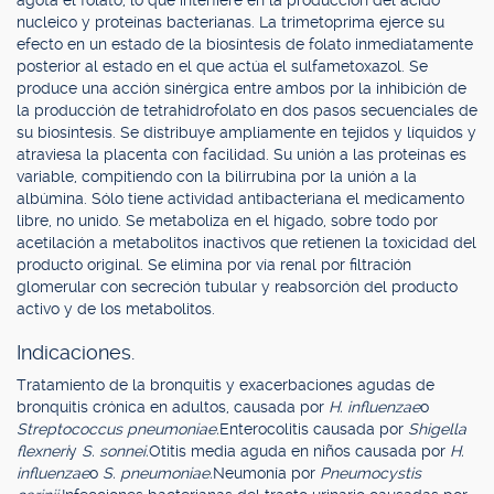
agota el folato, lo que interfiere en la producción del ácido
nucleico y proteínas bacterianas. La trimetoprima ejerce su
efecto en un estado de la biosíntesis de folato inmediatamente
posterior al estado en el que actúa el sulfametoxazol. Se
produce una acción sinérgica entre ambos por la inhibición de
la producción de tetrahidrofolato en dos pasos secuenciales de
su biosíntesis. Se distribuye ampliamente en tejidos y líquidos y
atraviesa la placenta con facilidad. Su unión a las proteínas es
variable, compitiendo con la bilirrubina por la unión a la
albúmina. Sólo tiene actividad antibacteriana el medicamento
libre, no unido. Se metaboliza en el hígado, sobre todo por
acetilación a metabolitos inactivos que retienen la toxicidad del
producto original. Se elimina por vía renal por filtración
glomerular con secreción tubular y reabsorción del producto
activo y de los metabolitos.
Indicaciones.
Tratamiento de la bronquitis y exacerbaciones agudas de
bronquitis crónica en adultos, causada por
H. influenzae
o
Streptococcus pneumoniae.
Enterocolitis causada por
Shigella
flexneri
y
S. sonnei.
Otitis media aguda en niños causada por
H.
influenzae
o
S. pneumoniae.
Neumonía por
Pneumocystis