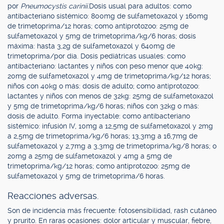
por
Pneumocystis carinii.
Dosis usual para adultos: como
antibacteriano sistémico: 800mg de sulfametoxazol y 160mg
de trimetoprima/12 horas; como antiprotozoo: 25mg de
sulfametoxazol y 5mg de trimetoprima/kg/6 horas; dosis
máxima: hasta 3,2g de sulfametoxazol y 640mg de
trimetoprima/por día. Dosis pediátricas usuales: como
antibacteriano: lactantes y niños con peso menor que 40kg:
20mg de sulfametoxazol y 4mg de trimetoprima/kg/12 horas;
niños con 40kg o más: dosis de adulto; como antiprotozoo:
lactantes y niños con menos de 32kg: 25mg de sulfametoxazol
y 5mg de trimetoprima/kg/6 horas; niños con 32kg o más:
dosis de adulto. Forma inyectable: como antibacteriano
sistémico: infusión IV, 10mg a 12,5mg de sulfametoxazol y 2mg
a 2,5mg de trimetoprima/kg/6 horas; 13,3mg a 16,7mg de
sulfametoxazol y 2,7mg a 3,3mg de trimetoprima/kg/8 horas; o
20mg a 25mg de sulfametoxazol y 4mg a 5mg de
trimetoprima/kg/12 horas; como antiprotozoo: 25mg de
sulfametoxazol y 5mg de trimetoprima/6 horas.
Reacciones adversas.
Son de incidencia más frecuente: fotosensibilidad, rash cutáneo
y prurito. En raras ocasiones: dolor articular y muscular, fiebre,