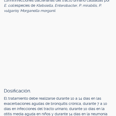
carinii.
Infecciones bacterianas del tracto urinario causadas por
E. coli,
especies de
Klebsiella, Enterobacter, P. mirabilis, P.
vulgaris
y
Morganella morganii.
Dosificación.
El tratamiento debe realizarse durante 10 a 14 días en las
exacerbaciones agudas de bronquitis crónica, durante 7 a 10
días en infecciones del tracto urinario, durante 10 días en la
otitis media aguda en niños y durante 14 días en la neumonía