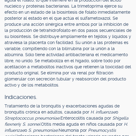
agota el folato, lo que interfiere en la producción del ácido
nucleico y proteínas bacterianas. La trimetoprima ejerce su
efecto en un estado de la biosíntesis de folato inmediatamente
posterior al estado en el que actúa el sulfametoxazol. Se
produce una acción sinérgica entre ambos por la inhibición de
la producción de tetrahidrofolato en dos pasos secuenciales de
su biosíntesis. Se distribuye ampliamente en tejidos y líquidos y
atraviesa la placenta con facilidad. Su unión a las proteínas es
variable, compitiendo con la bilirrubina por la unión a la
albúmina. Sólo tiene actividad antibacteriana el medicamento
libre, no unido. Se metaboliza en el hígado, sobre todo por
acetilación a metabolitos inactivos que retienen la toxicidad del
producto original. Se elimina por vía renal por filtración
glomerular con secreción tubular y reabsorción del producto
activo y de los metabolitos.
Indicaciones.
Tratamiento de la bronquitis y exacerbaciones agudas de
bronquitis crónica en adultos, causada por
H. influenzae
o
Streptococcus pneumoniae.
Enterocolitis causada por
Shigella
flexneri
y
S. sonnei.
Otitis media aguda en niños causada por
H.
influenzae
o
S. pneumoniae.
Neumonía por
Pneumocystis