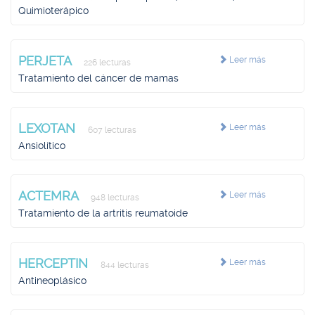
Quimioterápico
PERJETA
Leer más
226 lecturas
Tratamiento del cáncer de mamas
LEXOTAN
Leer más
607 lecturas
Ansiolítico
ACTEMRA
Leer más
948 lecturas
Tratamiento de la artritis reumatoide
HERCEPTIN
Leer más
844 lecturas
Antineoplásico