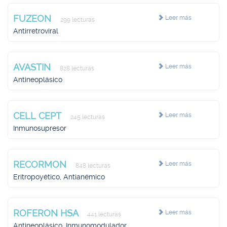
FUZEON
Leer más
299 lecturas
Antirretroviral
AVASTIN
Leer más
828 lecturas
Antineoplásico
CELL CEPT
Leer más
245 lecturas
Inmunosupresor
RECORMON
Leer más
848 lecturas
Eritropoyético, Antianémico
ROFERON HSA
Leer más
441 lecturas
Antineoplásico, Inmunomodulador