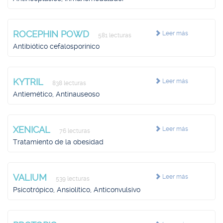
ROCEPHIN POWD
Leer más
581 lecturas
Antibiótico cefalosporínico
KYTRIL
Leer más
838 lecturas
Antiemético, Antinauseoso
XENICAL
Leer más
76 lecturas
Tratamiento de la obesidad
VALIUM
Leer más
539 lecturas
Psicotrópico, Ansiolítico, Anticonvulsivo