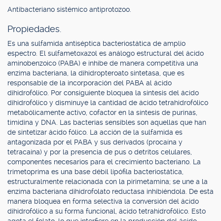
Antibacteriano sistémico antiprotozoo.
Propiedades.
Es una sulfamida antiséptica bacteriostática de amplio
espectro. El sulfametoxazol es análogo estructural del ácido
aminobenzoico (PABA) e inhibe de manera competitiva una
enzima bacteriana, la dihidropteroato sintetasa, que es
responsable de la incorporación del PABA al ácido
dihidrofólico. Por consiguiente bloquea la síntesis del ácido
dihidrofólico y disminuye la cantidad de ácido tetrahidrofólico
metabólicamente activo, cofactor en la síntesis de purinas,
timidina y DNA. Las bacterias sensibles son aquellas que han
de sintetizar ácido fólico. La acción de la sulfamida es
antagonizada por el PABA y sus derivados (procaína y
tetracaína) y por la presencia de pus o detritos celulares,
componentes necesarios para el crecimiento bacteriano. La
trimetoprima es una base débil lipófila bacteriostática,
estructuralmente relacionada con la pirimetamina; se une a la
enzima bacteriana dihidrofolato reductasa inhibiéndola. De esta
manera bloquea en forma selectiva la conversión del ácido
dihidrofólico a su forma funcional, ácido tetrahidrofólico. Esto