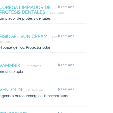
COREGA LIMPIADOR DE
Leer más
PROTESIS DENTALES
49 lecturas
Limpiador de prótesis dentales
FISIOGEL SUN CREAM
Leer más
300
lecturas
Hipoalergénico, Protector solar
VAMMRIX
Leer más
812 lecturas
Inmunoterapia
VENTOLIN
Leer más
881 lecturas
Agonista betaadrenérgico, Broncodilatador