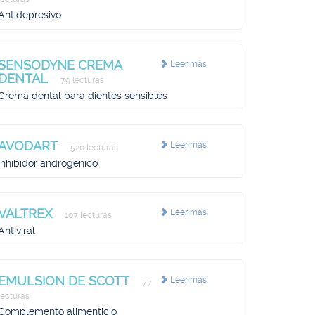
Antidepresivo
SENSODYNE CREMA
Leer más
DENTAL
79 lecturas
Crema dental para dientes sensibles
AVODART
Leer más
520 lecturas
Inhibidor androgénico
VALTREX
Leer más
107 lecturas
Antiviral
EMULSION DE SCOTT
Leer más
77
lecturas
Complemento alimenticio