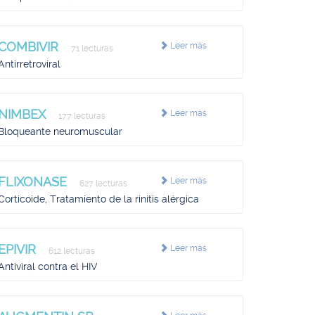
COMBIVIR
Leer más
71 lecturas
Antirretroviral
NIMBEX
Leer más
177 lecturas
Bloqueante neuromuscular
FLIXONASE
Leer más
627 lecturas
Corticoide, Tratamiento de la rinitis alérgica
EPIVIR
Leer más
612 lecturas
Antiviral contra el HIV