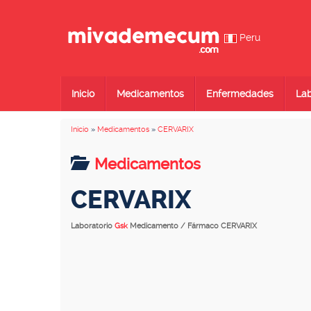
Peru
Inicio
Medicamentos
Enfermedades
Lab
Inicio
»
Medicamentos
»
CERVARIX
Medicamentos
CERVARIX
Laboratorio
Gsk
Medicamento / Fármaco CERVARIX