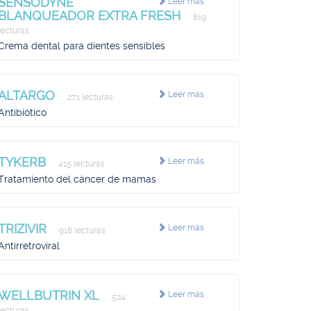
SENSODYNE
Leer más
BLANQUEADOR EXTRA FRESH
819
lecturas
Crema dental para dientes sensibles
ALTARGO
Leer más
271 lecturas
Antibiótico
TYKERB
Leer más
415 lecturas
Tratamiento del cáncer de mamas
TRIZIVIR
Leer más
918 lecturas
Antirretroviral
WELLBUTRIN XL
Leer más
524
lecturas