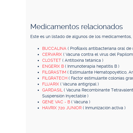
Medicamentos relacionados
Este es un listado de algunos de los medicamentos
BUCCALINA
( Profilaxis antibacteriana oral de 
CERVARIX
( Vacuna contra el virus del Papilom
CLOSTET
( Antitoxina tetánica )
ENGERIX B
( Inmunoterapia hepatitis B )
FILGRASTIM
( Estimulante Hematopoyético, An
FILGRATECH
( Factor estimulante colonias gr
FLUARIX
( Vacuna antigripal )
GARDASIL
( Vacuna Recombinante Tetravalente 
Suspensión Inyectable )
GENE VAC - B
( Vacuna )
HAVRIX 720 JUNIOR
( Inmunización activa )