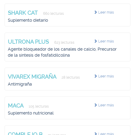
SHARK CAT
Leer más
660 lecturas
Suplemento dietario
ULTRONA PLUS
Leer más
623 lecturas
Agente bloqueador de los canales de calcio, Precursor
de la síntesis de fosfatidilcolina
VIVAREX MIGRAÑA
Leer más
28 lecturas
Antimigraña
MACA
Leer más
105 lecturas
Suplemento nutricional
COMPLEJO B
Leer más