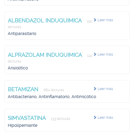
ALBENDAZOL INDUQUIMICA
Leer más
192
lecturas
Antiparasitario
ALPRAZOLAM INDUQUIMICA
Leer más
124
lecturas
Ansiolítico
BETAMIZAN
Leer más
664 lecturas
Antibacteriano, Antiinflamatorio, Antimicótico
SIMVASTATINA
Leer más
133 lecturas
Hipolipemiante