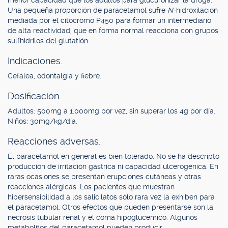
menor capacidad que los adultos para glucuronizar la droga.
Una pequeña proporción de paracetamol sufre
N
-hidroxilación
mediada por el citocromo P450 para formar un intermediario
de alta reactividad, que en forma normal reacciona con grupos
sulfhidrilos del glutatión.
Indicaciones.
Cefalea, odontalgia y fiebre.
Dosificación.
Adultos: 500mg a 1.000mg por vez, sin superar los 4g por día.
Niños: 30mg/kg/día.
Reacciones adversas.
El paracetamol en general es bien tolerado. No se ha descripto
producción de irritación gástrica ni capacidad ulcerogénica. En
raras ocasiones se presentan erupciones cutáneas y otras
reacciones alérgicas. Los pacientes que muestran
hipersensibilidad a los salicilatos sólo rara vez la exhiben para
el paracetamol. Otros efectos que pueden presentarse son la
necrosis tubular renal y el coma hipoglucémico. Algunos
metabolitos del paracetamol pueden producir