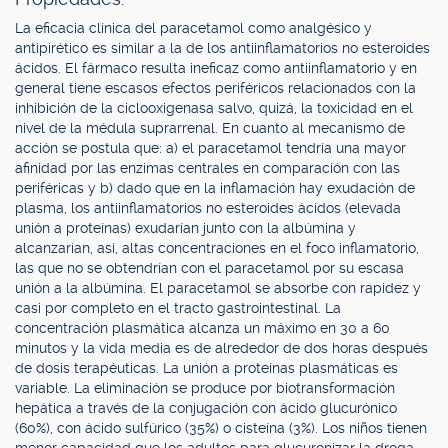
La eficacia clínica del paracetamol como analgésico y
antipirético es similar a la de los antiinflamatorios no esteroides
ácidos. El fármaco resulta ineficaz como antiinflamatorio y en
general tiene escasos efectos periféricos relacionados con la
inhibición de la ciclooxigenasa salvo, quizá, la toxicidad en el
nivel de la médula suprarrenal. En cuanto al mecanismo de
acción se postula que: a) el paracetamol tendría una mayor
afinidad por las enzimas centrales en comparación con las
periféricas y b) dado que en la inflamación hay exudación de
plasma, los antiinflamatorios no esteroides ácidos (elevada
unión a proteínas) exudarían junto con la albúmina y
alcanzarían, así, altas concentraciones en el foco inflamatorio,
las que no se obtendrían con el paracetamol por su escasa
unión a la albúmina. El paracetamol se absorbe con rapidez y
casi por completo en el tracto gastrointestinal. La
concentración plasmática alcanza un máximo en 30 a 60
minutos y la vida media es de alrededor de dos horas después
de dosis terapéuticas. La unión a proteínas plasmáticas es
variable. La eliminación se produce por biotransformación
hepática a través de la conjugación con ácido glucurónico
(60%), con ácido sulfúrico (35%) o cisteína (3%). Los niños tienen