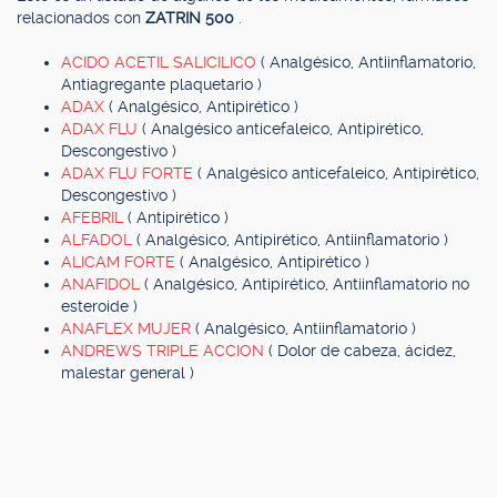
relacionados con
ZATRIN 500
.
ACIDO ACETIL SALICILICO
( Analgésico, Antiinflamatorio,
Antiagregante plaquetario )
ADAX
( Analgésico, Antipirético )
ADAX FLU
( Analgésico anticefaleico, Antipirético,
Descongestivo )
ADAX FLU FORTE
( Analgésico anticefaleico, Antipirético,
Descongestivo )
AFEBRIL
( Antipirético )
ALFADOL
( Analgésico, Antipirético, Antiinflamatorio )
ALICAM FORTE
( Analgésico, Antipirético )
ANAFIDOL
( Analgésico, Antipirético, Antiinflamatorio no
esteroide )
ANAFLEX MUJER
( Analgésico, Antiinflamatorio )
ANDREWS TRIPLE ACCION
( Dolor de cabeza, ácidez,
malestar general )