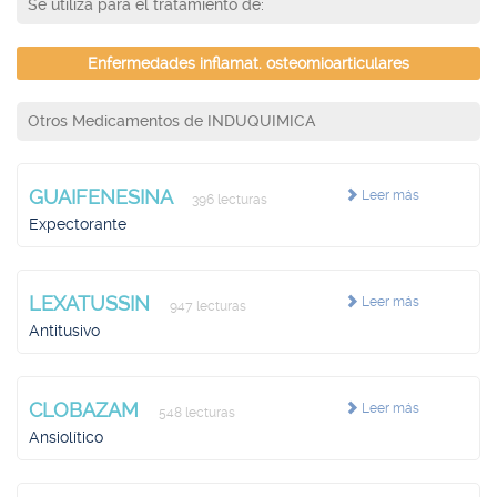
Se utiliza para el tratamiento de:
Enfermedades inflamat. osteomioarticulares
Otros Medicamentos de INDUQUIMICA
GUAIFENESINA
Leer más
396 lecturas
Expectorante
LEXATUSSIN
Leer más
947 lecturas
Antitusivo
CLOBAZAM
Leer más
548 lecturas
Ansiolítico