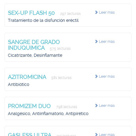
SEX-UP FLASH 50
Leer más
297 lecturas
Tratamiento de la disfunción eréctil
SANGRE DE GRADO
Leer más
INDUQUIMICA
575 lecturas
Cicatrizante, Desinflamante
AZITROMICINA
Leer más
581 lecturas
Antibiótico
PROMIZEM DUO
Leer más
798 lecturas
Analgésico, Antiinflamatorio, Antipirético
GASLESS ULTRA
Leer más