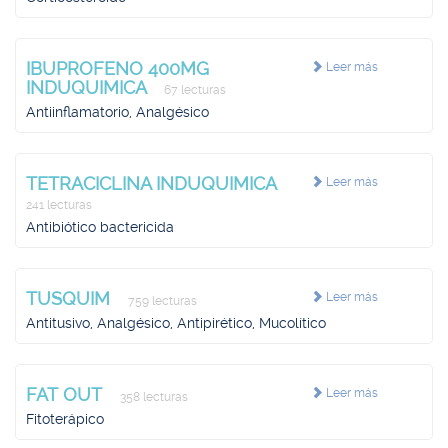
IBUPROFENO 400MG
Leer más
INDUQUIMICA
67 lecturas
Antiinflamatorio, Analgésico
TETRACICLINA INDUQUIMICA
Leer más
241 lecturas
Antibiótico bactericida
TUSQUIM
Leer más
759 lecturas
Antitusivo, Analgésico, Antipirético, Mucolítico
FAT OUT
Leer más
358 lecturas
Fitoterápico