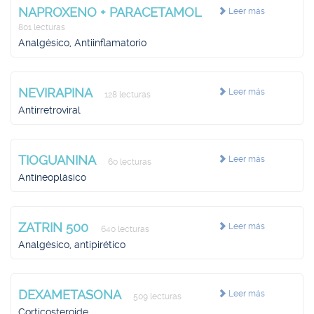
NAPROXENO + PARACETAMOL
Leer más
801 lecturas
Analgésico, Antiinflamatorio
NEVIRAPINA
Leer más
128 lecturas
Antirretroviral
TIOGUANINA
Leer más
60 lecturas
Antineoplásico
ZATRIN 500
Leer más
640 lecturas
Analgésico, antipirético
DEXAMETASONA
Leer más
509 lecturas
Corticosteroide