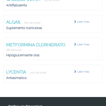
213 lecturas
Antiflatulento
ALGAS
Leer más
802 lecturas
Suplemento nutricional
METFORMINA CLORHIDRATO
Leer más
181 lecturas
Hipoglucemiante oral
LYCENTIA
Leer más
404 lecturas
Antiasmático