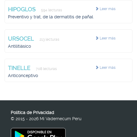
HIPOGLOS
Leer más
594 lecturas
Preventivo y trat, de la dermatitis de pañal
URSOCEL
Leer más
213 lecturas
Antilitiásico
TINELLE
Leer más
708 lecturas
Anticonceptivo
Política de Privacidad
© 2015 - 2026 Mi Vademecum Peru