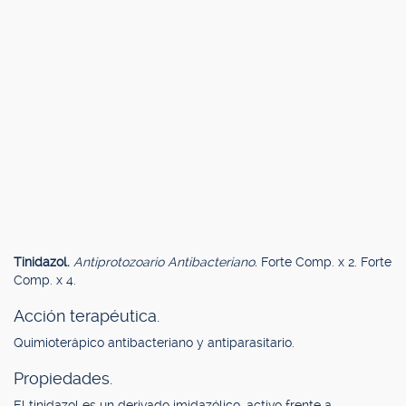
Tinidazol.
Antiprotozoario Antibacteriano.
Forte Comp. x 2. Forte
Comp. x 4.
Acción terapéutica.
Quimioterápico antibacteriano y antiparasitario.
Propiedades.
El tinidazol es un derivado imidazólico, activo frente a