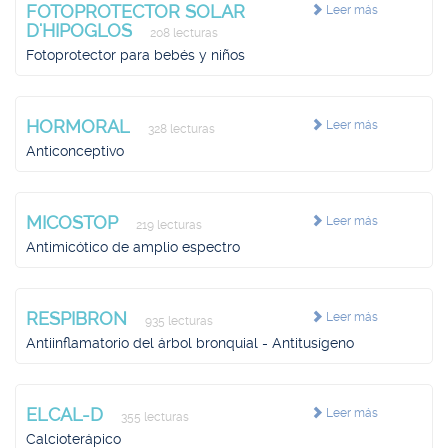
FOTOPROTECTOR SOLAR
Leer más
D'HIPOGLOS
208 lecturas
Fotoprotector para bebés y niños
HORMORAL
Leer más
328 lecturas
Anticonceptivo
MICOSTOP
Leer más
219 lecturas
Antimicótico de amplio espectro
RESPIBRON
Leer más
935 lecturas
Antiinflamatorio del árbol bronquial - Antitusígeno
ELCAL-D
Leer más
355 lecturas
Calcioterápico