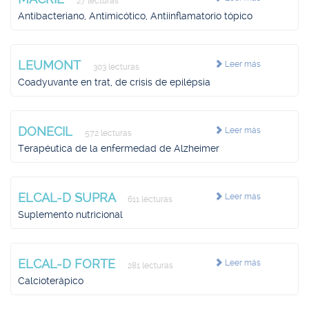
27 lecturas
Antibacteriano, Antimicótico, Antiinflamatorio tópico
LEUMONT
Leer más
303 lecturas
Coadyuvante en trat, de crisis de epilépsia
DONECIL
Leer más
572 lecturas
Terapéutica de la enfermedad de Alzheimer
ELCAL-D SUPRA
Leer más
611 lecturas
Suplemento nutricional
ELCAL-D FORTE
Leer más
281 lecturas
Calcioterápico