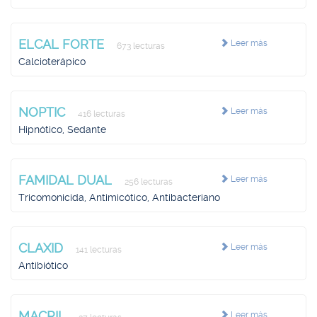
ELCAL FORTE
Leer más
673 lecturas
Calcioterápico
NOPTIC
Leer más
416 lecturas
Hipnótico, Sedante
FAMIDAL DUAL
Leer más
256 lecturas
Tricomonicida, Antimicótico, Antibacteriano
CLAXID
Leer más
141 lecturas
Antibiótico
MACRIL
Leer más