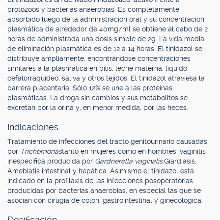
protozoos y bacterias anaerobias. Es completamente
absorbido luego de la administración oral y su concentración
plasmática de alrededor de 40mg/ml se obtiene al cabo de 2
horas de administrada una dosis simple de 2g. La vida media
de eliminación plasmática es de 12 a 14 horas. El tinidazol se
distribuye ampliamente, encontrándose concentraciones
similares a la plasmática en bilis, leche materna, líquido
cefalorraquídeo, saliva y otros tejidos. El tinidazol atraviesa la
barrera placentaria. Sólo 12% se une a las proteínas
plasmáticas. La droga sin cambios y sus metabolitos se
excretan por la orina y, en menor medida, por las heces.
Indicaciones.
Tratamiento de infecciones del tracto genitourinario causadas
por
Trichomonas
tanto en mujeres como en hombres; vaginitis
inespecífica producida por
Gardnerella vaginalis.
Giardiasis.
Amebiatis intestinal y hepática. Asimismo el tinidazol está
indicado en la profilaxis de las infecciones posoperatorias
producidas por bacterias anaerobias, en especial las que se
asocian con cirugía de colon, gastrointestinal y ginecológica.
Dosificación.