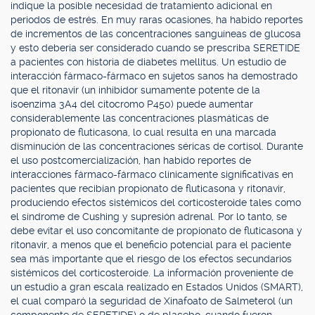
indique la posible necesidad de tratamiento adicional en
periodos de estrés. En muy raras ocasiones, ha habido reportes
de incrementos de las concentraciones sanguíneas de glucosa
y esto debería ser considerado cuando se prescriba SERETIDE
a pacientes con historia de diabetes mellitus. Un estudio de
interacción fármaco-fármaco en sujetos sanos ha demostrado
que el ritonavir (un inhibidor sumamente potente de la
isoenzima 3A4 del citocromo P450) puede aumentar
considerablemente las concentraciones plasmáticas de
propionato de fluticasona, lo cual resulta en una marcada
disminución de las concentraciones séricas de cortisol. Durante
el uso postcomercialización, han habido reportes de
interacciones fármaco-fármaco clínicamente significativas en
pacientes que recibían propionato de fluticasona y ritonavir,
produciendo efectos sistémicos del corticosteroide tales como
el síndrome de Cushing y supresión adrenal. Por lo tanto, se
debe evitar el uso concomitante de propionato de fluticasona y
ritonavir, a menos que el beneficio potencial para el paciente
sea más importante que el riesgo de los efectos secundarios
sistémicos del corticosteroide. La información proveniente de
un estudio a gran escala realizado en Estados Unidos (SMART),
el cual comparó la seguridad de Xinafoato de Salmeterol (un