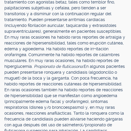
tratamiento con agonistas beta2, tales como temblor fino,
palpitaciones subjetivas y cefalea, pero tienden a ser
transitorios y a disminuir con la continuación regular del
tratamiento. Pueden presentarse arritmias cardíacas
(incluyendo fibrilación auricular, taquicardia y extrasístoles
supraventriculares), generalmente en pacientes susceptibles.
En muy raras ocasiones ha habido raros reportes de artralgia y
reacciones de hipersensibilidad, tales como erupción cutánea,
edema y agioedema. Ha habido reportes de irr+itación
orofaríngea. Comúnmente ha habido reportes de calambres
musculares. En muy raras ocasiones, ha habido reportes de
hiperglucemia.
Propionato de fluticasona:
En algunos pacientes
pueden presentarse ronquera y candidiasis (algodoncillo o
muguet) de la boca y la garganta. Con poca frecuencia, ha
habido reportes de reacciones cutáneas de hipersensibilidad.
En raras ocasiones también ha habido reportes de reacciones
de hipersensibilidad que se manifiestan como angioedema
(principalmente edema facial y orofaríngeo), síntomas
respiratorios (disnea y/o broncoespasmo) y, en muy raras
ocasiones, reacciones anafilácticas. Tanto la ronquera como la
frecuencia de candidiasis pueden aliviarse haciendo gárgaras
con agua después del uso de salmeterol/propionato de
fluticasona suspensión para inhalación. La candidiasis