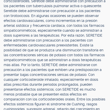
corticosteroides, Seretide debe administrarse con precaución a
los pacientes con tuberculosis pulmonar activa o quiescente.
Seretide debe administrarse con precaución a los pacientes
con tirotoxicosis. En algunas ocasiones se pueden observar
efectos cardiovasculares, como incrementos en la presión
arterial sistólica y frecuencia cardiaca, con todos los fármacos
simpaticomiméticos, especialmente cuando se administran a
dosis superiores a las terapéuticas. Por esta razón, SERETIDE
debe administrarse con precaución a los pacientes con
enfermedades cardiovasculares preexistentes. Existe la
posibilidad de que se produzca una disminución transitoria en
las concentraciones séricas de potasio con todos los fármacos
simpaticomiméticos que se administran a dosis terapéuticas
más altas. Por lo tanto, SERETIDE debe administrarse con
precaución a los pacientes que exhiben una predisposición a
presentar bajas concentraciones séricas de potasio. Con
cualquier corticosteroide inhalado, especialmente en dosis
altas prescritas durante periodos prolongados, pueden
presentarse efectos sistémicos; con SERETIDE es mucho
menos probable que se presenten estos efectos en
comparación con los corticosteroides orales. Entre los posibles
efectos sistémicos figuran el síndrome de Cushing, rasgos
cushingoides, supresión adrenal, retardo del crecimiento en