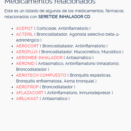
Medicamentos relacionados
Este es un listado de algunos de los medicamentos, fármacos
relacionados con
SERETIDE INHALADOR CD
.
ACEPOT
( Corticoide, Antiinflamatorio )
ACTERIL
( Broncodilatador, Agonista selectivo beta-2-
adrenérgico )
AEROCORT
( Broncodilatador, Antiinflamatorio )
AEROFLUX
( Broncodilatador, Mucocinético, Mucolítico )
AEROMIDE INHALADOR
( Antiasmático )
AERONID
( Antiasmático, Antiinflamatorio (inhalatorio),
Broncodilatador )
AEROTECH COMPUESTO
( Bronquitis espásticas,
Bronquitis enfisematosa, Asma bronquial )
AEROTROP
( Broncodilatador )
AFLAZACORT
( Antiinflamatorio, Inmunodepresor )
AIRLUKAST
( Antiasmático )