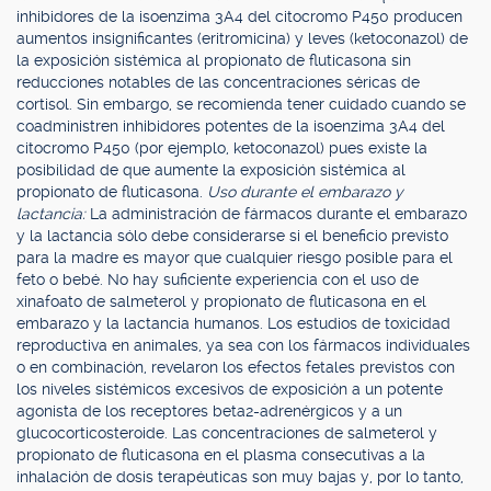
inhibidores de la isoenzima 3A4 del citocromo P450 producen
aumentos insignificantes (eritromicina) y leves (ketoconazol) de
la exposición sistémica al propionato de fluticasona sin
reducciones notables de las concentraciones séricas de
cortisol. Sin embargo, se recomienda tener cuidado cuando se
coadministren inhibidores potentes de la isoenzima 3A4 del
citocromo P450 (por ejemplo, ketoconazol) pues existe la
posibilidad de que aumente la exposición sistémica al
propionato de fluticasona.
Uso durante el embarazo y
lactancia:
La administración de fármacos durante el embarazo
y la lactancia sólo debe considerarse si el beneficio previsto
para la madre es mayor que cualquier riesgo posible para el
feto o bebé. No hay suficiente experiencia con el uso de
xinafoato de salmeterol y propionato de fluticasona en el
embarazo y la lactancia humanos. Los estudios de toxicidad
reproductiva en animales, ya sea con los fármacos individuales
o en combinación, revelaron los efectos fetales previstos con
los niveles sistémicos excesivos de exposición a un potente
agonista de los receptores beta2-adrenérgicos y a un
glucocorticosteroide. Las concentraciones de salmeterol y
propionato de fluticasona en el plasma consecutivas a la
inhalación de dosis terapéuticas son muy bajas y, por lo tanto,