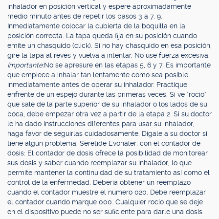
inhalador en posición vertical y espere aproximadamente
medio minuto antes de repetir los pasos 3 a 7. 9.
Inmediatamente colocar la cubierta de la boquilla en la
posición correcta. La tapa queda fija en su posición cuando
emite un chasquido (click). Si no hay chasquido en esa posición,
gire la tapa al revés y vuelva a intentar. No use fuerza excesiva.
Importante:
No se apresure en las etapas 5, 6 y 7. Es importante
que empiece a inhalar tan lentamente como sea posible
inmediatamente antes de operar su inhalador. Practique
enfrente de un espejo durante las primeras veces. Si ve "rocío"
que sale de la parte superior de su inhalador o los lados de su
boca, debe empezar otra vez a partir de la etapa 2. Si su doctor
le ha dado instrucciones diferentes para usar su inhalador,
haga favor de seguirlas cuidadosamente. Dígale a su doctor si
tiene algún problema. Seretide Evohaler, con el contador de
dosis: El contador de dosis ofrece la posibilidad de monitorear
sus dosis y saber cuando reemplazar su inhalador, lo que
permite mantener la continuidad de su tratamiento así como el
control de la enfermedad. Debería obtener un reemplazo
cuando el contador muestre el número 020. Debe reemplazar
el contador cuando marque 000. Cualquier rocío que se deje
en el dispositivo puede no ser suficiente para darle una dosis