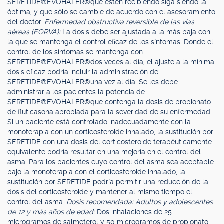
SERETIDE®EVOHALER®que estén recibiendo siga siendo la
óptima, y que sólo se cambie de acuerdo con el asesoramiento
del doctor.
Enfermedad obstructiva reversible de las vías
aéreas (EORVA):
La dosis debe ser ajustada a la más baja con
la que se mantenga el control eficaz de los síntomas. Donde el
control de los síntomas se mantenga con
SERETIDE®EVOHALER®dos veces al día, el ajuste a la mínima
dosis eficaz podría incluir la administración de
SERETIDE®EVOHALER®una vez al día. Se les debe
administrar a los pacientes la potencia de
SERETIDE®EVOHALER®que contenga la dosis de propionato
de fluticasona apropiada para la severidad de su enfermedad.
Si un paciente está controlado inadecuadamente con la
monoterapia con un corticosteroide inhalado, la sustitución por
SERETIDE con una dosis del corticosteroide terapéuticamente
equivalente podría resultar en una mejoría en el control del
asma. Para los pacientes cuyo control del asma sea aceptable
bajo la monoterapia con el corticosteroide inhalado, la
sustitución por SERETIDE podría permitir una reducción de la
dosis del corticosteroide y mantener al mismo tiempo el
control del asma.
Dosis recomendada: Adultos y adolescentes
de 12 y más años de edad:
Dos inhalaciones de 25
microgramos de salmeterol y 50 microgramos de propionato