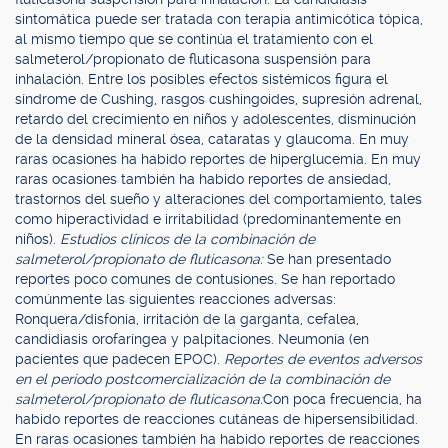
sintomática puede ser tratada con terapia antimicótica tópica,
al mismo tiempo que se continúa el tratamiento con el
salmeterol/propionato de fluticasona suspensión para
inhalación. Entre los posibles efectos sistémicos figura el
síndrome de Cushing, rasgos cushingoides, supresión adrenal,
retardo del crecimiento en niños y adolescentes, disminución
de la densidad mineral ósea, cataratas y glaucoma. En muy
raras ocasiones ha habido reportes de hiperglucemia. En muy
raras ocasiones también ha habido reportes de ansiedad,
trastornos del sueño y alteraciones del comportamiento, tales
como hiperactividad e irritabilidad (predominantemente en
niños).
Estudios clínicos de la combinación de
salmeterol/propionato de fluticasona:
Se han presentado
reportes poco comunes de contusiones. Se han reportado
comúnmente las siguientes reacciones adversas:
Ronquera/disfonía, irritación de la garganta, cefalea,
candidiasis orofaríngea y palpitaciones. Neumonía (en
pacientes que padecen EPOC).
Reportes de eventos adversos
en el período postcomercialización de la combinación de
salmeterol/propionato de fluticasona:
Con poca frecuencia, ha
habido reportes de reacciones cutáneas de hipersensibilidad.
En raras ocasiones también ha habido reportes de reacciones