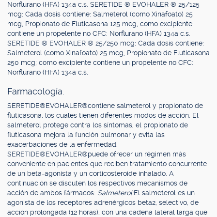
Norflurano (HFA) 134a c.s. SERETIDE ® EVOHALER ® 25/125
mcg: Cada dosis contiene: Salmeterol (como Xinafoato) 25
mcg, Propionato de Fluticasona 125 mcg; como excipiente
contiene un propelente no CFC: Norflurano (HFA) 134a c.s.
SERETIDE ® EVOHALER ® 25/250 mcg: Cada dosis contiene:
Salmeterol (como Xinafoato) 25 mcg, Propionato de Fluticasona
250 mcg; como excipiente contiene un propelente no CFC:
Norflurano (HFA) 134a c.s.
Farmacología.
SERETIDE®EVOHALER®contiene salmeterol y propionato de
fluticasona, los cuales tienen diferentes modos de acción. El
salmeterol protege contra los síntomas, el propionato de
fluticasona mejora la función pulmonar y evita las
exacerbaciones de la enfermedad.
SERETIDE®EVOHALER®puede ofrecer un régimen más
conveniente en pacientes que reciben tratamiento concurrente
de un beta-agonista y un corticosteroide inhalado. A
continuación se discuten los respectivos mecanismos de
acción de ambos fármacos:
Salmeterol:
El salmeterol es un
agonista de los receptores adrenérgicos beta2, selectivo, de
acción prolongada (12 horas), con una cadena lateral larga que