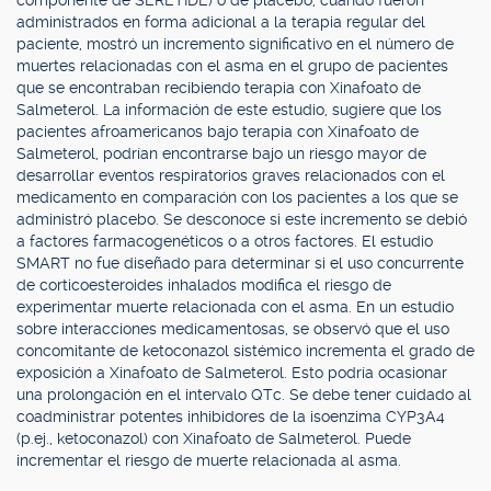
componente de SERETIDE) o de placebo, cuando fueron
administrados en forma adicional a la terapia regular del
paciente, mostró un incremento significativo en el número de
muertes relacionadas con el asma en el grupo de pacientes
que se encontraban recibiendo terapia con Xinafoato de
Salmeterol. La información de este estudio, sugiere que los
pacientes afroamericanos bajo terapia con Xinafoato de
Salmeterol, podrían encontrarse bajo un riesgo mayor de
desarrollar eventos respiratorios graves relacionados con el
medicamento en comparación con los pacientes a los que se
administró placebo. Se desconoce si este incremento se debió
a factores farmacogenéticos o a otros factores. El estudio
SMART no fue diseñado para determinar si el uso concurrente
de corticoesteroides inhalados modifica el riesgo de
experimentar muerte relacionada con el asma. En un estudio
sobre interacciones medicamentosas, se observó que el uso
concomitante de ketoconazol sistémico incrementa el grado de
exposición a Xinafoato de Salmeterol. Esto podría ocasionar
una prolongación en el intervalo QTc. Se debe tener cuidado al
coadministrar potentes inhibidores de la isoenzima CYP3A4
(p.ej., ketoconazol) con Xinafoato de Salmeterol. Puede
incrementar el riesgo de muerte relacionada al asma.