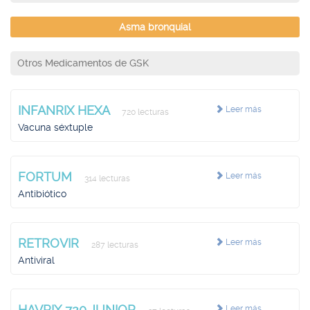
Asma bronquial
Otros Medicamentos de GSK
INFANRIX HEXA
Leer más
720 lecturas
Vacuna séxtuple
FORTUM
Leer más
314 lecturas
Antibiótico
RETROVIR
Leer más
287 lecturas
Antiviral
HAVRIX 720 JUNIOR
Leer más