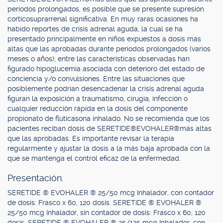
períodos prolongados, es posible que se presente supresión
corticosuprarrenal significativa. En muy raras ocasiones ha
habido reportes de crisis adrenal aguda, la cual se ha
presentado principalmente en niños expuestos a dosis más
altas que las aprobadas durante períodos prolongados (varios
meses o años); entre las características observadas han
figurado hipoglucemia asociada con deterioro del estado de
conciencia y/o convulsiones. Entre las situaciones que
posiblemente podrían desencadenar la crisis adrenal aguda
figuran la exposición a traumatismo, cirugía, infección o
cualquier reducción rápida en la dosis del componente
propionato de fluticasona inhalado. No se recomienda que los
pacientes reciban dosis de SERETIDE®EVOHALER®más altas
que las aprobadas. Es importante revisar la terapia
regularmente y ajustar la dosis a la más baja aprobada con la
que se mantenga el control eficaz de la enfermedad.
Presentación.
SERETIDE ® EVOHALER ® 25/50 mcg Inhalador, con contador
de dosis: Frasco x 60, 120 dosis. SERETIDE ® EVOHALER ®
25/50 mcg Inhalador, sin contador de dosis: Frasco x 60, 120
dosis. SERETIDE ® EVOHALER ® 25/125 mcg Inhalador, con