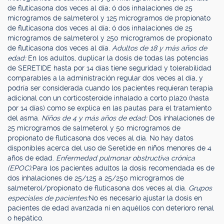
de fluticasona dos veces al día; ó dos inhalaciones de 25
microgramos de salmeterol y 125 microgramos de propionato
de fluticasona dos veces al día; ó dos inhalaciones de 25
microgramos de salmeterol y 250 microgramos de propionato
de fluticasona dos veces al día.
Adultos de 18 y más años de
edad:
En los adultos, duplicar la dosis de todas las potencias
de SERETIDE hasta por 14 días tiene seguridad y tolerabilidad
comparables a la administración regular dos veces al día, y
podría ser considerada cuando los pacientes requieran terapia
adicional con un corticosteroide inhalado a corto plazo (hasta
por 14 días) como se explica en las pautas para el tratamiento
del asma.
Niños de 4 y más años de edad:
Dos inhalaciones de
25 microgramos de salmeterol y 50 microgramos de
propionato de fluticasona dos veces al día. No hay datos
disponibles acerca del uso de Seretide en niños menores de 4
años de edad.
Enfermedad pulmonar obstructiva crónica
(EPOC):
Para los pacientes adultos la dosis recomendada es de
dos inhalaciones de 25/125 a 25/250 microgramos de
salmeterol/propionato de fluticasona dos veces al día.
Grupos
especiales de pacientes:
No es necesario ajustar la dosis en
pacientes de edad avanzada ni en aquéllos con deterioro renal
o hepático.