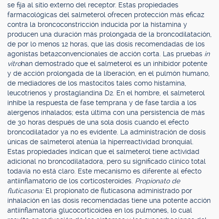
se fija al sitio externo del receptor. Estas propiedades
farmacológicas del salmeterol ofrecen protección más eficaz
contra la broncoconstricción inducida por la histamina y
producen una duración más prolongada de la broncodilatación,
de por lo menos 12 horas, que las dosis recomendadas de los
agonistas beta2convencionales de acción corta. Las pruebas
in
vitro
han demostrado que el salmeterol es un inhibidor potente
y de acción prolongada de la liberación, en el pulmón humano,
de mediadores de los mastocitos tales como histamina,
leucotrienos y prostaglandina D2. En el hombre, el salmeterol
inhibe la respuesta de fase temprana y de fase tardía a los
alergenos inhalados; esta última con una persistencia de más
de 30 horas después de una sola dosis cuando el efecto
broncodilatador ya no es evidente. La administración de dosis
únicas de salmeterol atenúa la hiperreactividad bronquial.
Estas propiedades indican que el salmeterol tiene actividad
adicional no broncodilatadora, pero su significado clínico total
todavía no está claro. Este mecanismo es diferente al efecto
antiinflamatorio de los corticosteroides.
Propionato de
fluticasona:
El propionato de fluticasona administrado por
inhalación en las dosis recomendadas tiene una potente acción
antiinflamatoria glucocorticoidea en los pulmones, lo cual