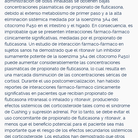
administración de dosis inhaladas se obtienen bajas
concentraciones plasmáticas de propionato de fluticasona,
debido al extenso metabolismo de primer paso y a la alta
eliminación sistémica mediada por la isoenzima 3A4 del
citocromo P450 en el intestino y el hígado. En consecuencia, es
improbable que se presenten interacciones fármaco-fármaco
clínicamente significativas, mediadas por el propionato de
fluticasona. Un estudio de interacción fármaco-fármaco en
sujetos sanos ha demostrado que el ritonavir (un inhibidor
sumamente potente de la isoenzima 3A4 del citocromo P450)
puede aumentar considerablemente las concentraciones
plasmáticas de propionato de fluticasona, lo cual resulta en
una marcada disminución de las concentraciones séricas de
cortisol. Durante el uso postcomercialización, han habido
reportes de interacciones fármaco-fármaco clínicamente
significativas en pacientes que recibían propionato de
fluticasona intranasal o inhalado y ritonavir, produciendo
efectos sistémicos del corticosteroide tales como el síndrome
de Cushing y supresión adrenal. Por lo tanto, se debe evitar el
uso concomitante de propionato de fluticasona y ritonavir, a
menos que el beneficio potencial para el paciente sea más
importante que el riesgo de los efectos secundarios sistémicos
del corticosteroide. Los estudios han demostrado que otros