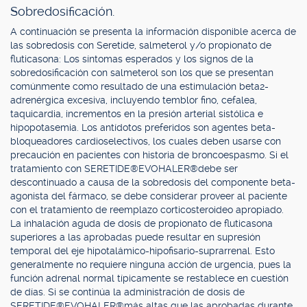
Sobredosificación.
A continuación se presenta la información disponible acerca de
las sobredosis con Seretide, salmeterol y/o propionato de
fluticasona: Los síntomas esperados y los signos de la
sobredosificación con salmeterol son los que se presentan
comúnmente como resultado de una estimulación beta2-
adrenérgica excesiva, incluyendo temblor fino, cefalea,
taquicardia, incrementos en la presión arterial sistólica e
hipopotasemia. Los antídotos preferidos son agentes beta-
bloqueadores cardioselectivos, los cuales deben usarse con
precaución en pacientes con historia de broncoespasmo. Si el
tratamiento con SERETIDE®EVOHALER®debe ser
descontinuado a causa de la sobredosis del componente beta-
agonista del fármaco, se debe considerar proveer al paciente
con el tratamiento de reemplazo corticosteroideo apropiado.
La inhalación aguda de dosis de propionato de fluticasona
superiores a las aprobadas puede resultar en supresión
temporal del eje hipotalámico-hipofisario-suprarrenal. Esto
generalmente no requiere ninguna acción de urgencia, pues la
función adrenal normal típicamente se restablece en cuestión
de días. Si se continúa la administración de dosis de
SERETIDE®EVOHALER®más altas que las aprobadas durante