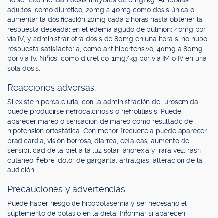
no se recomiendan dosis mayores de 6mg/kg. Ampollas:
adultos: como diurético, 20mg a 40mg como dosis única o
aumentar la dosificación 20mg cada 2 horas hasta obtener la
respuesta deseada; en el edema agudo de pulmón: 40mg por
vía IV, y administrar otra dosis de 80mg en una hora si no hubo
respuesta satisfactoria; como antihipertensivo, 40mg a 80mg
por vía IV. Niños: como diurético, 1mg/kg por vía IM o IV en una
sola dosis.
Reacciones adversas.
Si existe hipercalciuria, con la administración de furosemida
puede producirse nefrocalcinosis o nefrolitiasis. Puede
aparecer mareo o sensación de mareo como resultado de
hipotensión ortostática. Con menor frecuencia puede aparecer
bradicardia, visión borrosa, diarrea, cefaleas, aumento de
sensibilidad de la piel a la luz solar, anorexia y, rara vez, rash
cutáneo, fiebre, dolor de garganta, artralgias, alteración de la
audición.
Precauciones y advertencias.
Puede haber riesgo de hipopotasemia y ser necesario el
suplemento de potasio en la dieta. Informar si aparecen