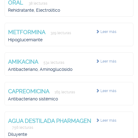
ORAL
38 lecturas
Rehidratante, Electrolítico
METFORMINA
Leer más
329 lecturas
Hipoglucemiante
AMIKACINA
Leer más
534 lecturas
Antibacteriano, Aminoglucósido
CAPREOMICINA
Leer más
165 lecturas
Antibacteriano sistémico
AGUA DESTILADA PHARMAGEN
Leer más
756 lecturas
Diluyente