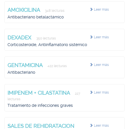
AMOXICILINA
Leer más
348 lecturas
Antibacteriano betalactámico
DEXADEX
Leer más
350 lecturas
Corticosteroide, Antiinflamatorio sistémico
GENTAMICINA
Leer más
422 lecturas
Antibacteriano
IMIPENEM + CILASTATINA
Leer más
227
lecturas
Tratamiento de infecciones graves
SALES DE REHIDRATACION
Leer más