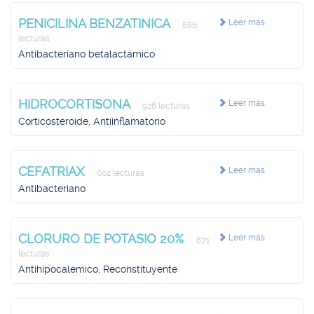
PENICILINA BENZATINICA
Leer más
686
lecturas
Antibacteriano betalactámico
HIDROCORTISONA
Leer más
926 lecturas
Corticosteroide, Antiinflamatorio
CEFATRIAX
Leer más
602 lecturas
Antibacteriano
CLORURO DE POTASIO 20%
Leer más
671
lecturas
Antihipocalémico, Reconstituyente