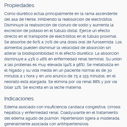
Propiedades.
Como diurético actúa principalmente en la rama ascendente
del asa de Henle, inhibiendo la reabsorción de electrólitos.
Disminuye la reabsorción de cloruro de sodio y aumenta la
excreción de potasio en el túbulo distal. Ejerce un efecto
directo en el transporte de electrólitos en el túbulo proximal.
Se absorbe de 60% a 70% de una dosis oral de furosemida. Los
alimentos pueden disminuir la velocidad de absorción sin
alterar la biodisponibilidad ni el efecto diurético. La absorción
disminuye a 43% o 46% en enfermedad renal terminal. Su unión
a las proteínas es muy elevada (94% a 96%). Se metaboliza en
el hígado y su vida media en un paciente normal es de 30
minutos a 1 hora y en uno anúrico de 75 a 155 minutos; en el
neonato está alargada. Se elimina por vía renal 88% y por vía
biliar 12%. Se excreta en la leche materna.
Indicaciones.
Edema asociado con insuficiencia cardíaca congestiva, cirrosis
hepática y enfermedad renal. Coadyuvante en el tratamiento
del edema agudo de pulmón. Hipertensión ligera a moderada,
generalmente asociada con antihipertensivos.