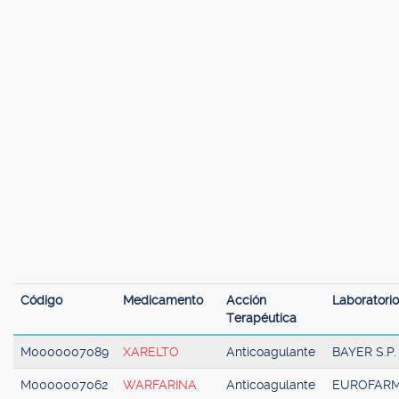
Código
Medicamento
Acción
Laboratorio
Terapéutica
M0000007089
XARELTO
Anticoagulante
BAYER S.P.
M0000007062
WARFARINA
Anticoagulante
EUROFAR