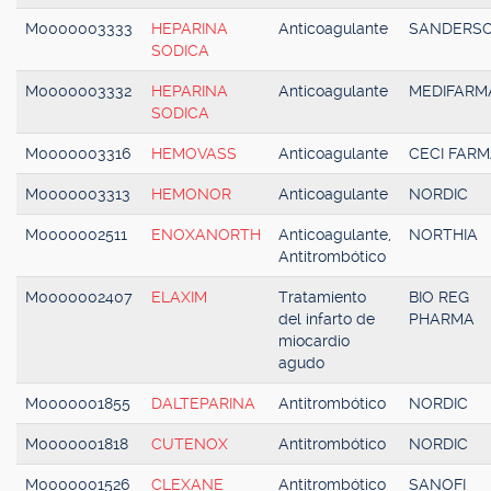
M0000003333
HEPARINA
Anticoagulante
SANDERS
SODICA
M0000003332
HEPARINA
Anticoagulante
MEDIFARM
SODICA
M0000003316
HEMOVASS
Anticoagulante
CECI FAR
M0000003313
HEMONOR
Anticoagulante
NORDIC
M0000002511
ENOXANORTH
Anticoagulante,
NORTHIA
Antitrombótico
M0000002407
ELAXIM
Tratamiento
BIO REG
del infarto de
PHARMA
miocardio
agudo
M0000001855
DALTEPARINA
Antitrombótico
NORDIC
M0000001818
CUTENOX
Antitrombótico
NORDIC
M0000001526
CLEXANE
Antitrombótico
SANOFI