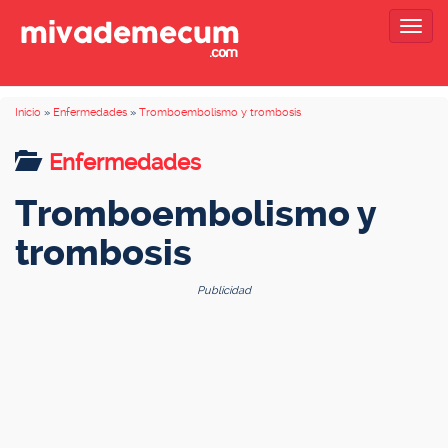
Togg
navig
Inicio
»
Enfermedades
»
Tromboembolismo y trombosis
Enfermedades
Tromboembolismo y
trombosis
Publicidad