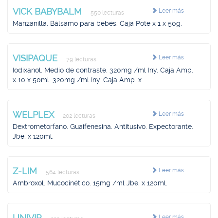
VICK BABYBALM
Leer más
550 lecturas
Manzanilla. Bálsamo para bebés. Caja Pote x 1 x 50g.
VISIPAQUE
Leer más
79 lecturas
Iodixanol. Medio de contraste. 320mg /ml Iny. Caja Amp.
x 10 x 50ml. 320mg /ml Iny. Caja Amp. x ...
WELPLEX
Leer más
202 lecturas
Dextrometorfano. Guaifenesina. Antitusivo. Expectorante.
Jbe. x 120ml.
Z-LIM
Leer más
564 lecturas
Ambroxol. Mucocinético. 15mg /ml Jbe. x 120ml.
UNIVIR
Leer más