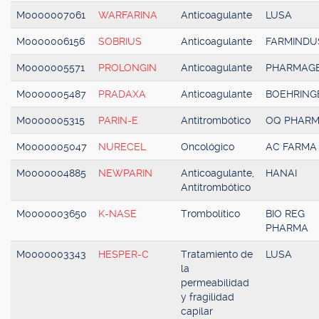
M0000007061
WARFARINA
Anticoagulante
LUSA
M0000006156
SOBRIUS
Anticoagulante
FARMINDU
M0000005571
PROLONGIN
Anticoagulante
PHARMAG
M0000005487
PRADAXA
Anticoagulante
BOEHRING
M0000005315
PARIN-E
Antitrombótico
OQ PHAR
M0000005047
NURECEL
Oncológico
AC FARMA
M0000004885
NEWPARIN
Anticoagulante,
HANAI
Antitrombótico
M0000003650
K-NASE
Trombolítico
BIO REG
PHARMA
M0000003343
HESPER-C
Tratamiento de
LUSA
la
permeabilidad
y fragilidad
capilar