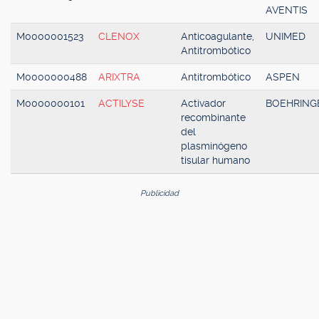
AVENTIS
M0000001523
CLENOX
Anticoagulante,
UNIMED
Antitrombótico
M0000000488
ARIXTRA
Antitrombótico
ASPEN
M0000000101
ACTILYSE
Activador
BOEHRING
recombinante
del
plasminógeno
tisular humano
Publicidad