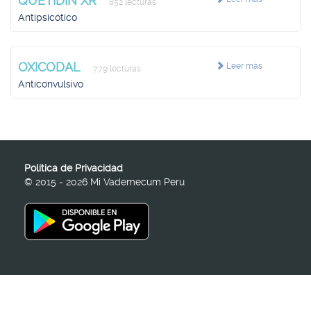
QUETIDIN XR
852 lecturas
Antipsicótico
OXICODAL
Leer más
779 lecturas
Anticonvulsivo
Política de Privacidad
© 2015 - 2026 Mi Vademecum Peru