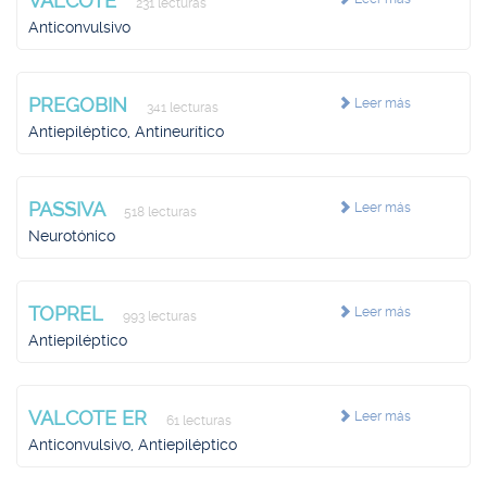
VALCOTE
231 lecturas
Anticonvulsivo
PREGOBIN
Leer más
341 lecturas
Antiepiléptico, Antineurítico
PASSIVA
Leer más
518 lecturas
Neurotónico
TOPREL
Leer más
993 lecturas
Antiepiléptico
VALCOTE ER
Leer más
61 lecturas
Anticonvulsivo, Antiepiléptico