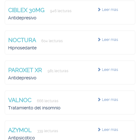
CIBLEX 30MG
Leer más
946 lecturas
Antidepresivo
NOCTURA
Leer más
604 lecturas
Hipnosedante
PAROXET XR
Leer más
981 lecturas
Antidepresivo
VALNOC
Leer más
666 lecturas
Tratamiento del insomnio
AZYMOL
Leer más
339 lecturas
Antipsicótico