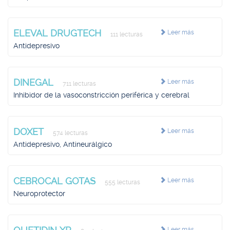
ELEVAL DRUGTECH
Leer más
111 lecturas
Antidepresivo
DINEGAL
Leer más
711 lecturas
Inhibidor de la vasoconstricción periférica y cerebral
DOXET
Leer más
574 lecturas
Antidepresivo, Antineurálgico
CEBROCAL GOTAS
Leer más
555 lecturas
Neuroprotector
Leer más