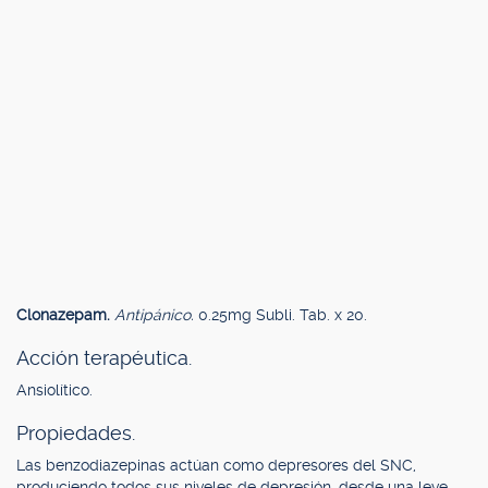
Clonazepam.
Antipánico.
0.25mg Subli. Tab. x 20.
Acción terapéutica.
Ansiolítico.
Propiedades.
Las benzodiazepinas actúan como depresores del SNC,
produciendo todos sus niveles de depresión, desde una leve