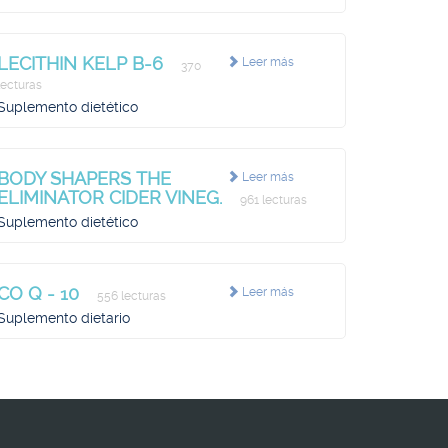
LECITHIN KELP B-6
Leer más
370
lecturas
Suplemento dietético
BODY SHAPERS THE
Leer más
ELIMINATOR CIDER VINEG.
961 lecturas
Suplemento dietético
CO Q - 10
Leer más
556 lecturas
Suplemento dietario