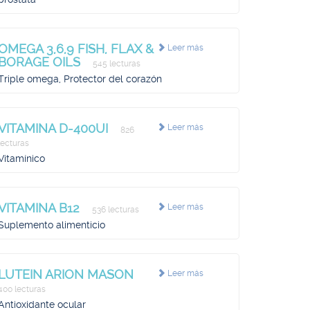
OMEGA 3,6,9 FISH, FLAX &
Leer más
BORAGE OILS
545 lecturas
Triple omega, Protector del corazón
VITAMINA D-400UI
Leer más
826
lecturas
Vitamínico
VITAMINA B12
Leer más
536 lecturas
Suplemento alimenticio
LUTEIN ARION MASON
Leer más
400 lecturas
Antioxidante ocular