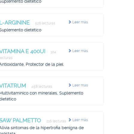
Suplemento dietético
L-ARGININE
Leer más
526 lecturas
Suplemento dietético
VITAMINA E 400UI
Leer más
104
lecturas
Antioxidante, Protector de la piel
VITATRUM
Leer más
458 lecturas
Multivitamínico con minerales, Suplemento
dietético
SAW PALMETTO
Leer más
216 lecturas
Alivia síntomas de la hipertrofia benigna de
próstata