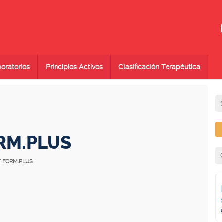
oratorios
Principios Activos
Clasificación Terapéutica
RM.PLUS
Y FORM.PLUS