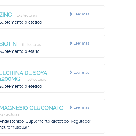
ZINC
Leer más
152 lecturas
Suplemento dietético
BIOTIN
Leer más
65 lecturas
Suplemento dietario
LECITINA DE SOYA
Leer más
1200MG
526 lecturas
Suplemento dietético
MAGNESIO GLUCONATO
Leer más
523 lecturas
Antiasténico, Suplemento dietético, Regulador
neuromuscular