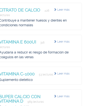
CITRATO DE CALCIO
Leer más
426
lecturas
Contribuye a mantener huesos y dientes en
condiciones normales
VITAMINA E 600UI
Leer más
316
lecturas
Ayudaría a reducir el riesgo de formación de
coágulos en las venas
VITAMINA C-1000
Leer más
53 lecturas
Suplemento dietético
SUPER CALCIO CON
Leer más
VITAMINA D
969 lecturas