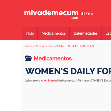
Peru
Inicio
Medicamentos
Enfermedades
Lab
Inicio
»
Medicamentos
»
WOMEN'S DAILY FORM.PLUS
Medicamentos
WOMEN'S DAILY FO
Laboratorio
Arion Mason
Medicamento / Fármaco WOMEN'S DAIL