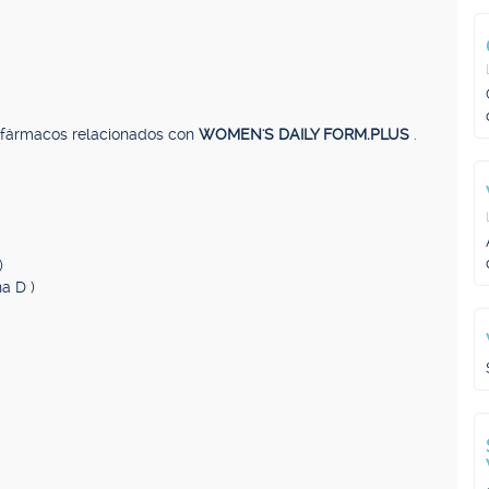
, fármacos relacionados con
WOMEN'S DAILY FORM.PLUS
.
)
a D )