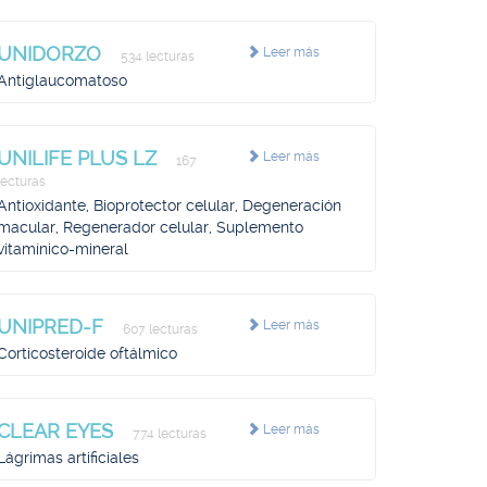
UNIDORZO
Leer más
534 lecturas
Antiglaucomatoso
UNILIFE PLUS LZ
Leer más
167
lecturas
Antioxidante, Bioprotector celular, Degeneración
macular, Regenerador celular, Suplemento
vitamínico-mineral
UNIPRED-F
Leer más
607 lecturas
Corticosteroide oftálmico
CLEAR EYES
Leer más
774 lecturas
Lágrimas artificiales