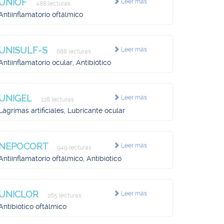
UNIOF
Leer más
488 lecturas
Antiinflamatorio oftálmico
UNISULF-S
Leer más
688 lecturas
Antiinflamatorio ocular, Antibiótico
UNIGEL
Leer más
128 lecturas
Lágrimas artificiales, Lubricante ocular
NEPOCORT
Leer más
949 lecturas
Antiinflamatorio oftálmico, Antibiótico
UNICLOR
Leer más
265 lecturas
Antibiótico oftálmico