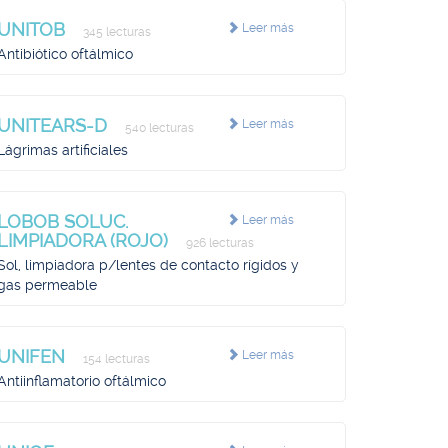
UNITOB
Leer más
345 lecturas
Antibiótico oftálmico
UNITEARS-D
Leer más
540 lecturas
Lágrimas artificiales
LOBOB SOLUC.
Leer más
LIMPIADORA (ROJO)
926 lecturas
Sol, limpiadora p/lentes de contacto rígidos y
gas permeable
UNIFEN
Leer más
154 lecturas
Antiinflamatorio oftálmico