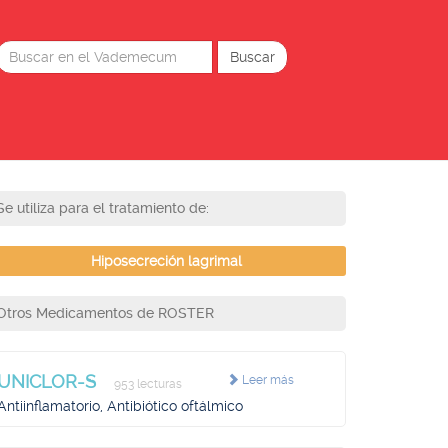
Se utiliza para el tratamiento de:
Hiposecreción lagrimal
Otros Medicamentos de ROSTER
UNICLOR-S
Leer más
953 lecturas
Antiinflamatorio, Antibiótico oftálmico