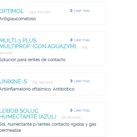
OPTIMOL
Leer más
559 lecturas
Antiglaucomatoso
MULTI-3 PLUS
Leer más
MULTIPROP. (CON AQUAZYM)
205
lecturas
Solución para lentes de contacto
UNIXINE-S
Leer más
632 lecturas
Antiinflamatorio oftálmico, Antibiótico
LOBOB SOLUC.
Leer más
HUMECTANTE (AZUL)
56 lecturas
Sol, humectante p/lentes contacto rígidos y gas
permeable