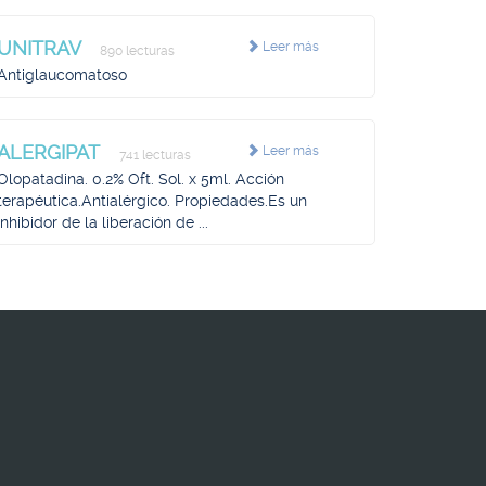
UNITRAV
Leer más
890 lecturas
Antiglaucomatoso
ALERGIPAT
Leer más
741 lecturas
Olopatadina. 0.2% Oft. Sol. x 5ml. Acción
terapéutica.Antialérgico. Propiedades.Es un
inhibidor de la liberación de ...