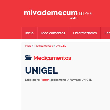
Peru
Inicio
Medicamentos
Enfermedades
Lab
Inicio
»
Medicamentos
»
UNIGEL
Medicamentos
UNIGEL
Laboratorio
Roster
Medicamento / Fármaco UNIGEL