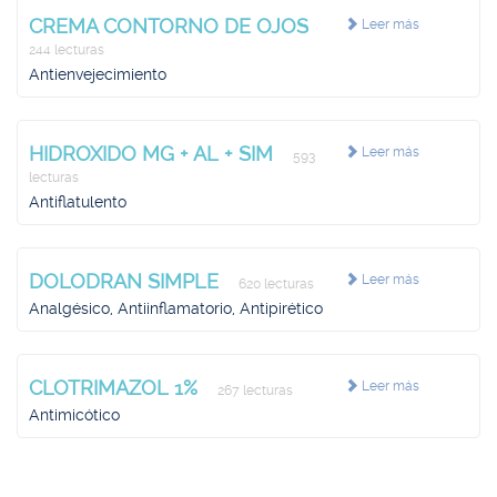
CREMA CONTORNO DE OJOS
Leer más
244 lecturas
Antienvejecimiento
HIDROXIDO MG + AL + SIM
Leer más
593
lecturas
Antiflatulento
DOLODRAN SIMPLE
Leer más
620 lecturas
Analgésico, Antiinflamatorio, Antipirético
CLOTRIMAZOL 1%
Leer más
267 lecturas
Antimicótico