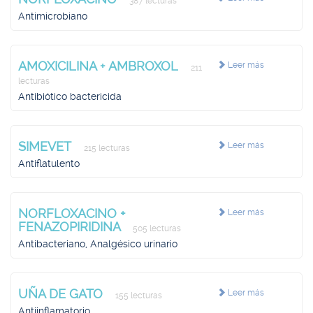
387 lecturas
Antimicrobiano
AMOXICILINA + AMBROXOL
Leer más
211
lecturas
Antibiótico bactericida
SIMEVET
Leer más
215 lecturas
Antiflatulento
NORFLOXACINO +
Leer más
FENAZOPIRIDINA
505 lecturas
Antibacteriano, Analgésico urinario
UÑA DE GATO
Leer más
155 lecturas
Antiinflamatorio