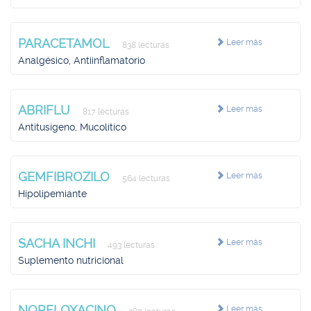
PARACETAMOL
Leer más
838 lecturas
Analgésico, Antiinflamatorio
ABRIFLU
Leer más
817 lecturas
Antitusígeno, Mucolítico
GEMFIBROZILO
Leer más
564 lecturas
Hipolipemiante
SACHA INCHI
Leer más
493 lecturas
Suplemento nutricional
NORFLOXACINO
Leer más