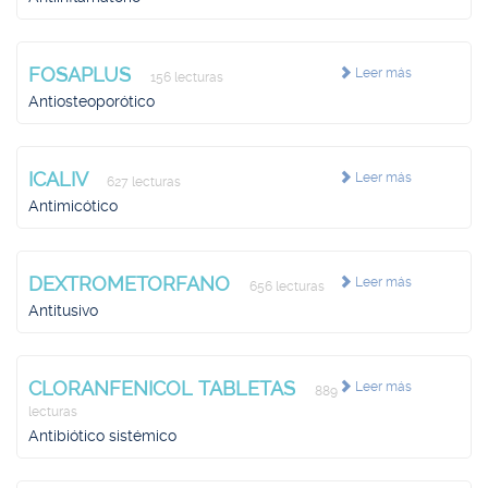
FOSAPLUS
Leer más
156 lecturas
Antiosteoporótico
ICALIV
Leer más
627 lecturas
Antimicótico
DEXTROMETORFANO
Leer más
656 lecturas
Antitusivo
CLORANFENICOL TABLETAS
Leer más
889
lecturas
Antibiótico sistémico