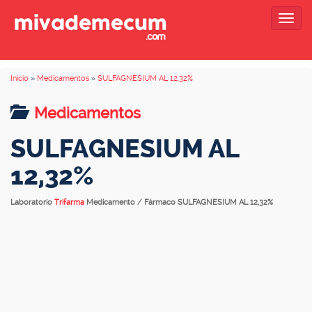
Togg
navig
Inicio
»
Medicamentos
»
SULFAGNESIUM AL 12,32%
Medicamentos
SULFAGNESIUM AL
12,32%
Laboratorio
Trifarma
Medicamento / Fármaco SULFAGNESIUM AL 12,32%