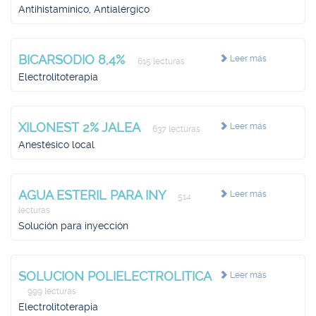
Antihistamínico, Antialérgico
BICARSODIO 8,4%
Leer más
615 lecturas
Electrolitoterapia
XILONEST 2% JALEA
Leer más
637 lecturas
Anestésico local
AGUA ESTERIL PARA INY
Leer más
514
lecturas
Solución para inyección
SOLUCION POLIELECTROLITICA
Leer más
999 lecturas
Electrolitoterapia