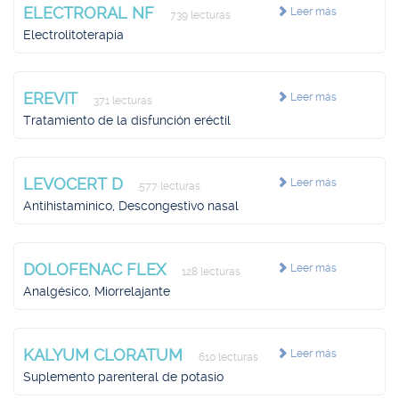
ELECTRORAL NF
Leer más
739 lecturas
Electrolitoterapia
EREVIT
Leer más
371 lecturas
Tratamiento de la disfunción eréctil
LEVOCERT D
Leer más
577 lecturas
Antihistamínico, Descongestivo nasal
DOLOFENAC FLEX
Leer más
128 lecturas
Analgésico, Miorrelajante
KALYUM CLORATUM
Leer más
610 lecturas
Suplemento parenteral de potasio