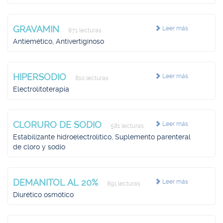
GRAVAMIN
Leer más
871 lecturas
Antiemético, Antivertiginoso
HIPERSODIO
Leer más
810 lecturas
Electrolitoterapia
CLORURO DE SODIO
Leer más
581 lecturas
Estabilizante hidroelectrolítico, Suplemento parenteral
de cloro y sodio
DEMANITOL AL 20%
Leer más
891 lecturas
Diurético osmótico