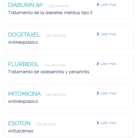
DIABURIN AP
Leer más
452 lecturas
Tratamiento de la diabetes mellitus tipo II
DOCETAXEL
Leer más
325 lecturas
Antineoplásico
FLURBIDOL
Leer más
144 lecturas
Tratamiento de osteoartritis y periartritis
MITOMICINA
Leer más
132 lecturas
Antineoplásico
ESOTON
Leer más
731 lecturas
Antiulceroso