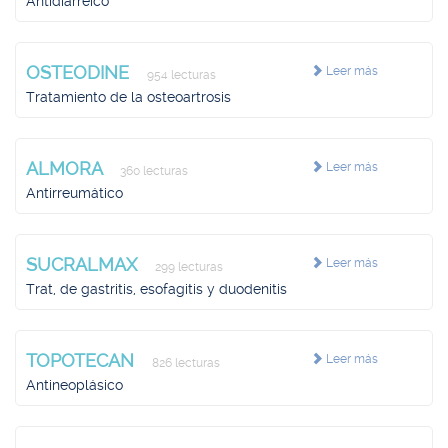
Antidiarreico
OSTEODINE
Leer más
954 lecturas
Tratamiento de la osteoartrosis
ALMORA
Leer más
360 lecturas
Antirreumático
SUCRALMAX
Leer más
299 lecturas
Trat, de gastritis, esofagitis y duodenitis
TOPOTECAN
Leer más
826 lecturas
Antineoplásico