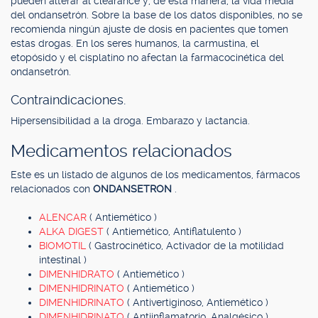
pueden alterar al clearance y, de esta manera, la vida media
del ondansetrón. Sobre la base de los datos disponibles, no se
recomienda ningún ajuste de dosis en pacientes que tomen
estas drogas. En los seres humanos, la carmustina, el
etopósido y el cisplatino no afectan la farmacocinética del
ondansetrón.
Contraindicaciones.
Hipersensibilidad a la droga. Embarazo y lactancia.
Medicamentos relacionados
Este es un listado de algunos de los medicamentos, fármacos
relacionados con
ONDANSETRON
.
ALENCAR
( Antiemético )
ALKA DIGEST
( Antiemético, Antiflatulento )
BIOMOTIL
( Gastrocinético, Activador de la motilidad
intestinal )
DIMENHIDRATO
( Antiemético )
DIMENHIDRINATO
( Antiemético )
DIMENHIDRINATO
( Antivertiginoso, Antiemético )
DIMENHIDRINATO
( Antiinflamatorio, Analgésico )