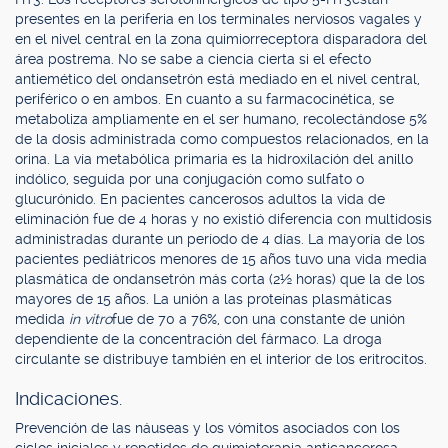
presentes en la periferia en los terminales nerviosos vagales y
en el nivel central en la zona quimiorreceptora disparadora del
área postrema. No se sabe a ciencia cierta si el efecto
antiemético del ondansetrón está mediado en el nivel central,
periférico o en ambos. En cuanto a su farmacocinética, se
metaboliza ampliamente en el ser humano, recolectándose 5%
de la dosis administrada como compuestos relacionados, en la
orina. La vía metabólica primaria es la hidroxilación del anillo
indólico, seguida por una conjugación como sulfato o
glucurónido. En pacientes cancerosos adultos la vida de
eliminación fue de 4 horas y no existió diferencia con multidosis
administradas durante un período de 4 días. La mayoría de los
pacientes pediátricos menores de 15 años tuvo una vida media
plasmática de ondansetrón más corta (2½ horas) que la de los
mayores de 15 años. La unión a las proteínas plasmáticas
medida
in vitro
fue de 70 a 76%, con una constante de unión
dependiente de la concentración del fármaco. La droga
circulante se distribuye también en el interior de los eritrocitos.
Indicaciones.
Prevención de las náuseas y los vómitos asociados con los