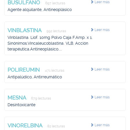
BUSULFANO
Leer más
697 lecturas
Agente alquilante, Antineoplásico
VINBLASTINA
Leer más
992 lecturas
Vinblastina. Liof. 10mg Polvo Caja F.Amp. x 1.
Sinónimos.Vincaleucoblastina. VLB. Acción
terapéutica.Antineoplásico....
POLIREUMIN
Leer más
471 lecturas
Antipalúdico, Antirreumático
MESNA
Leer más
679 lecturas
Desintoxicante
VINORELBINA
Leer más
82 lecturas