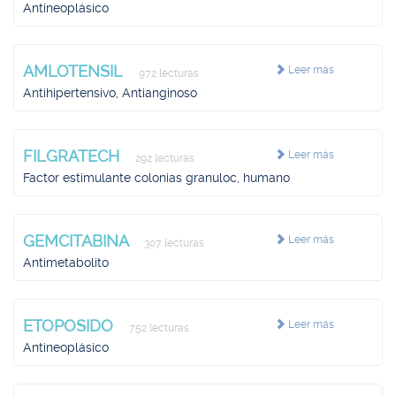
Antineoplásico
AMLOTENSIL
Leer más
972 lecturas
Antihipertensivo, Antianginoso
FILGRATECH
Leer más
292 lecturas
Factor estimulante colonias granuloc, humano
GEMCITABINA
Leer más
307 lecturas
Antimetabolito
ETOPOSIDO
Leer más
752 lecturas
Antineoplásico