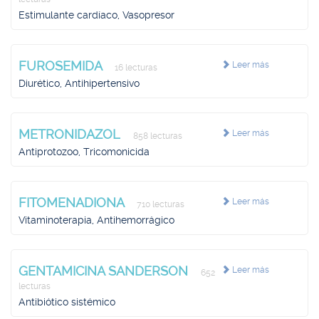
Estimulante cardíaco, Vasopresor
FUROSEMIDA
Leer más
16 lecturas
Diurético, Antihipertensivo
METRONIDAZOL
Leer más
858 lecturas
Antiprotozoo, Tricomonicida
FITOMENADIONA
Leer más
710 lecturas
Vitaminoterapia, Antihemorrágico
GENTAMICINA SANDERSON
Leer más
652
lecturas
Antibiótico sistémico