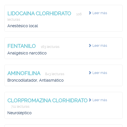
LIDOCAINA CLORHIDRATO
Leer más
106
lecturas
Anestésico local
FENTANILO
Leer más
163 lecturas
Analgésico narcótico
AMINOFILINA
Leer más
843 lecturas
Broncodilatador, Antiasmático
CLORPROMAZINA CLORHIDRATO
Leer más
711 lecturas
Neuroléptico