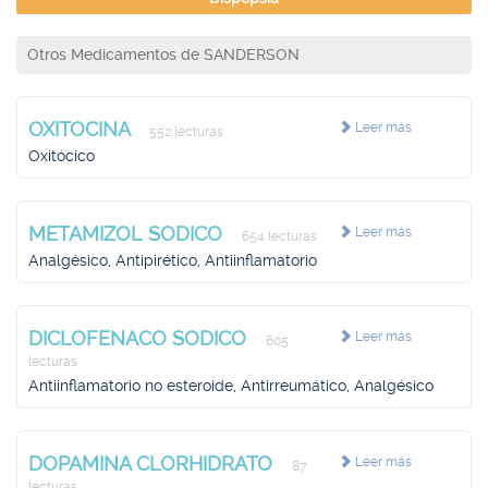
Otros Medicamentos de SANDERSON
OXITOCINA
Leer más
552 lecturas
Oxitócico
METAMIZOL SODICO
Leer más
654 lecturas
Analgésico, Antipirético, Antiinflamatorio
DICLOFENACO SODICO
Leer más
605
lecturas
Antiinflamatorio no esteroide, Antirreumático, Analgésico
DOPAMINA CLORHIDRATO
Leer más
87
lecturas