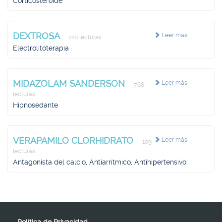
Corticosteroide
DEXTROSA
Leer más
220 lecturas
Electrolitoterapia
MIDAZOLAM SANDERSON
Leer más
768
lecturas
Hipnosedante
VERAPAMILO CLORHIDRATO
Leer más
109
lecturas
Antagonista del calcio, Antiarrítmico, Antihipertensivo