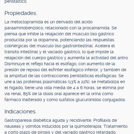
peristáltico.
Propiedades.
La metoclopramida es un derivado del ácido
paraaminobenzoico, relacionado con la procainamida. Se
piensa que inhibe la relajación del músculo liso gástrico
producida por la dopamina, potenciando las respuestas
colinérgicas del músculo liso gastrointestinal. Acelera el
tránsito intestinal y el vaciado gástrico, lo que impide la
relajación del cuerpo gástrico y aumenta la actividad del antro.
Disminuye el reflejo hacia el esófago, con aumento de la
presión de reposo del esfínter esofágico inferior, y también de
la amplitud de las contracciones peristálticas esofágicas. Se
une a las proteínas plasmáticas (13% a 22%), se metaboliza en
el hígado, tiene una vida media de 4 a 6 horas, se elimina por
vía renal, 85% de la dosis oral aparece en la orina como
fármaco inalterado y como sulfatos glucurónidos conjugados.
Indicaciones.
Gastroparesia diabética aguda y recidivante. Profilaxis de
náuseas y vómitos inducidos por la quimioterapia. Tratamiento
a corto plazo de pirosis y del vaciado gástrico retardado,