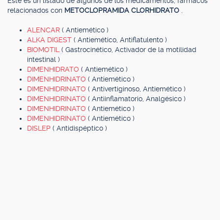
Este es un listado de algunos de los medicamentos, fármacos
relacionados con
METOCLOPRAMIDA CLORHIDRATO
.
ALENCAR
( Antiemético )
ALKA DIGEST
( Antiemético, Antiflatulento )
BIOMOTIL
( Gastrocinético, Activador de la motilidad
intestinal )
DIMENHIDRATO
( Antiemético )
DIMENHIDRINATO
( Antiemético )
DIMENHIDRINATO
( Antivertiginoso, Antiemético )
DIMENHIDRINATO
( Antiinflamatorio, Analgésico )
DIMENHIDRINATO
( Antiemético )
DIMENHIDRINATO
( Antiemético )
DISLEP
( Antidispéptico )