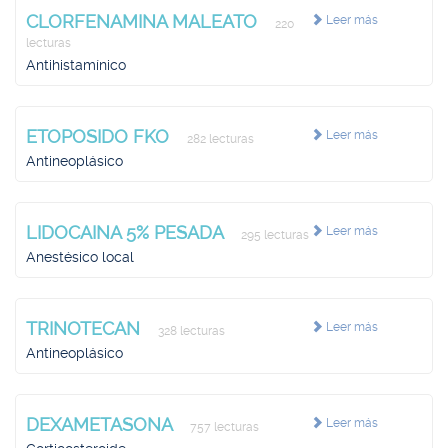
CLORFENAMINA MALEATO
Leer más
220
lecturas
Antihistamínico
ETOPOSIDO FKO
Leer más
282 lecturas
Antineoplásico
LIDOCAINA 5% PESADA
Leer más
295 lecturas
Anestésico local
TRINOTECAN
Leer más
328 lecturas
Antineoplásico
DEXAMETASONA
Leer más
757 lecturas