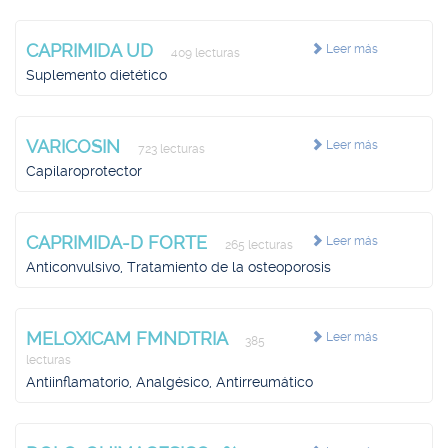
CAPRIMIDA UD
Leer más
409 lecturas
Suplemento dietético
VARICOSIN
Leer más
723 lecturas
Capilaroprotector
CAPRIMIDA-D FORTE
Leer más
265 lecturas
Anticonvulsivo, Tratamiento de la osteoporosis
MELOXICAM FMNDTRIA
Leer más
385
lecturas
Antiinflamatorio, Analgésico, Antirreumático