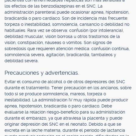
pacientes con enfermedades hepáticas son más sensibles a
los efectos de las benzodiazepinas en el SNC. La
administración parenteral puede ocasionar apnea, hipotensión,
bradicardia o paro cardíaco. Son de incidencia más frecuente:
torpeza o inestabilidad, somnolencia, cansancio o debilidad no
habituales. Rara vez se observa: confusión (por intolerancia),
debilidad muscular, visión borrosa u otros trastornos de la
visión, constipación, náuseas o vómitos. Son signos de
sobredosis que requieren atención médica: confusión continua,
somnolencia severa, agitación, bradicardia, tambaleos y
debilidad severa.
Precauciones y advertencias.
Evitar el consumo de alcohol o de otros depresores del SNC
durante el tratamiento. Tener precaución en los ancianos, sobre
todo si se produce somnolencia, mareos, torpeza o
inestabilidad. La administración IV muy rápida puede producir
apnea, hipotensión, bradicardia o paro cardíaco. Debe
evaluarse la relación riesgo-beneficio para su administración
durante el embarazo, ya que atraviesa la placenta y puede
originar depresión del SNC en el neonato. Debido a que se
excreta en la leche materna, durante el período de lactancia