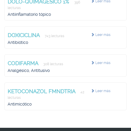
DOLO-QUIMAGESICO 1%
Leer más
396
lecturas
Antiinflamatorio tópico
DOXICICLINA
Leer más
743 lecturas
Antibiótico
CODIFARMA
Leer más
308 lecturas
Analgésico, Antitusivo
KETOCONAZOL FMNDTRIA
Leer más
42
lecturas
Antimicótico