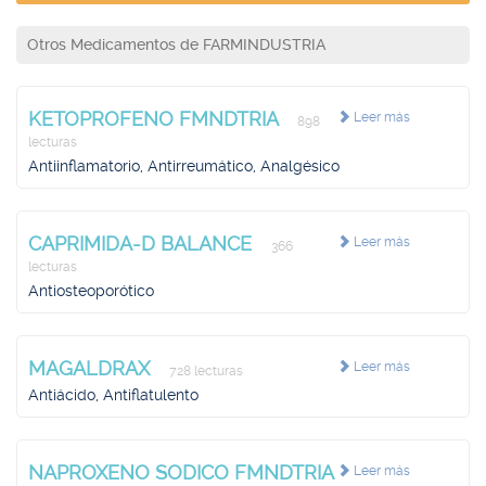
Otros Medicamentos de FARMINDUSTRIA
KETOPROFENO FMNDTRIA
Leer más
898
lecturas
Antiinflamatorio, Antirreumático, Analgésico
CAPRIMIDA-D BALANCE
Leer más
366
lecturas
Antiosteoporótico
MAGALDRAX
Leer más
728 lecturas
Antiácido, Antiflatulento
NAPROXENO SODICO FMNDTRIA
Leer más