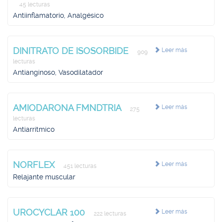
45 lecturas
Antiinflamatorio, Analgésico
DINITRATO DE ISOSORBIDE
Leer más
909
lecturas
Antianginoso, Vasodilatador
AMIODARONA FMNDTRIA
Leer más
275
lecturas
Antiarrítmico
NORFLEX
Leer más
451 lecturas
Relajante muscular
UROCYCLAR 100
Leer más
222 lecturas