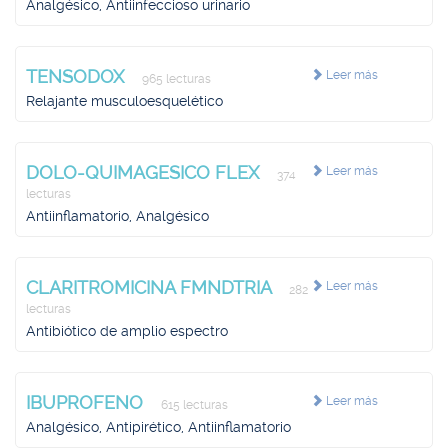
Analgésico, Antiinfeccioso urinario
TENSODOX
Leer más
965 lecturas
Relajante musculoesquelético
DOLO-QUIMAGESICO FLEX
Leer más
374
lecturas
Antiinflamatorio, Analgésico
CLARITROMICINA FMNDTRIA
Leer más
282
lecturas
Antibiótico de amplio espectro
IBUPROFENO
Leer más
615 lecturas
Analgésico, Antipirético, Antiinflamatorio