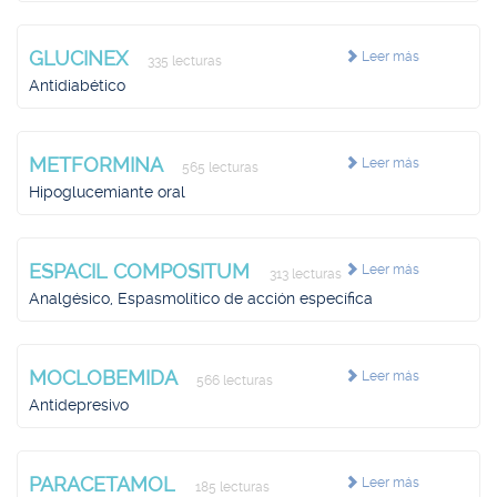
GLUCINEX
Leer más
335 lecturas
Antidiabético
METFORMINA
Leer más
565 lecturas
Hipoglucemiante oral
ESPACIL COMPOSITUM
Leer más
313 lecturas
Analgésico, Espasmolítico de acción específica
MOCLOBEMIDA
Leer más
566 lecturas
Antidepresivo
PARACETAMOL
Leer más
185 lecturas