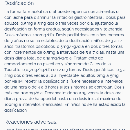
Dosificación.
La forma farmacéutica oral puede ingerirse con alimentos o
con leche para disminuir la irritación gastrointestinal. Dosis para
adultos: 0,5mg a 5mg dos o tres veces por día, ajustando la
dosificación en forma gradual según necesidades y tolerancia.
Dosis máxima: 100mg/día. Dosis pediátricas: en niños menores
de 3 años no se ha establecido la dosificación; niños de 3 a 12
años: trastornos psicóticos: 0,5mg/kg/día en dos o tres tomas,
con incrementos de 0,5mg a intervalos de 5 a 7 días, hasta una
dosis diaria total de 0,15mg/kg/día. Tratamiento de
comportamiento no psicótico y síndrome de Gilles de la
Tourette: 0,05mg/kg/día en 2 o 3 tomas. Dosis geriátricas: 0,5 a
2mg dos o tres veces al día. Inyectable: adultos: 2mg a 5mg
por vía IM; repetir la dosificación si fuere necesario a intervalos
de una hora o de 4 a 8 horas si los síntomas se controlan. Dosis
máxima: 100mg/día. Decanoato: de 10 a 15 veces la dosis oral
diaria previa de haloperidol hasta una dosis inicial máxima de
100mg a intervalos mensuales. En niños no se ha establecido la
dosificación.
Reacciones adversas.