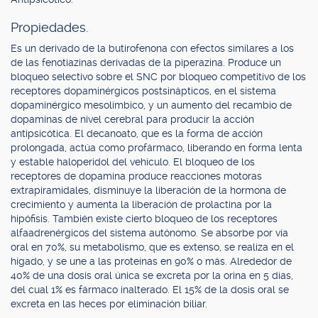
Propiedades.
Es un derivado de la butirofenona con efectos similares a los
de las fenotiazinas derivadas de la piperazina. Produce un
bloqueo selectivo sobre el SNC por bloqueo competitivo de los
receptores dopaminérgicos postsinápticos, en el sistema
dopaminérgico mesolímbico, y un aumento del recambio de
dopaminas de nivel cerebral para producir la acción
antipsicótica. El decanoato, que es la forma de acción
prolongada, actúa como profármaco, liberando en forma lenta
y estable haloperidol del vehículo. El bloqueo de los
receptores de dopamina produce reacciones motoras
extrapiramidales, disminuye la liberación de la hormona de
crecimiento y aumenta la liberación de prolactina por la
hipófisis. También existe cierto bloqueo de los receptores
alfaadrenérgicos del sistema autónomo. Se absorbe por vía
oral en 70%, su metabolismo, que es extenso, se realiza en el
hígado, y se une a las proteínas en 90% o más. Alrededor de
40% de una dosis oral única se excreta por la orina en 5 días,
del cual 1% es fármaco inalterado. El 15% de la dosis oral se
excreta en las heces por eliminación biliar.