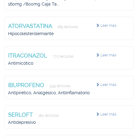
160mg /800mg Caja Ta...
ATORVASTATINA
Leer más
189 lecturas
Hipocolesterolemiante
ITRACONAZOL
Leer más
772 lecturas
Antimicótico
IBUPROFENO
Leer más
939 lecturas
Antipirético, Analgésico, Antiinflamatorio
SERLOFT
Leer más
184 lecturas
Antidepresivo