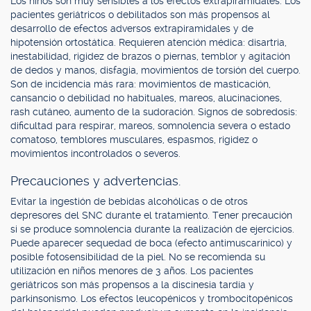
Los niños son muy sensibles a los efectos extrapiramidales. Los
pacientes geriátricos o debilitados son más propensos al
desarrollo de efectos adversos extrapiramidales y de
hipotensión ortostática. Requieren atención médica: disartria,
inestabilidad, rigidez de brazos o piernas, temblor y agitación
de dedos y manos, disfagia, movimientos de torsión del cuerpo.
Son de incidencia más rara: movimientos de masticación,
cansancio o debilidad no habituales, mareos, alucinaciones,
rash cutáneo, aumento de la sudoración. Signos de sobredosis:
dificultad para respirar, mareos, somnolencia severa o estado
comatoso, temblores musculares, espasmos, rigidez o
movimientos incontrolados o severos.
Precauciones y advertencias.
Evitar la ingestión de bebidas alcohólicas o de otros
depresores del SNC durante el tratamiento. Tener precaución
si se produce somnolencia durante la realización de ejercicios.
Puede aparecer sequedad de boca (efecto antimuscarínico) y
posible fotosensibilidad de la piel. No se recomienda su
utilización en niños menores de 3 años. Los pacientes
geriátricos son más propensos a la discinesia tardía y
parkinsonismo. Los efectos leucopénicos y trombocitopénicos