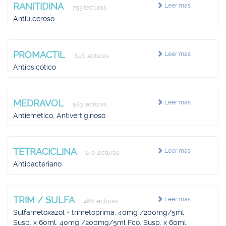
RANITIDINA
Leer más
753 lecturas
Antiulceroso
PROMACTIL
Leer más
846 lecturas
Antipsicótico
MEDRAVOL
Leer más
583 lecturas
Antiemético, Antivertiginoso
TETRACICLINA
Leer más
140 lecturas
Antibacteriano
TRIM / SULFA
Leer más
466 lecturas
Sulfametoxazol + trimetoprima. 40mg /200mg/5ml
Susp. x 60ml. 40mg /200mg/5ml Fco. Susp. x 60ml.