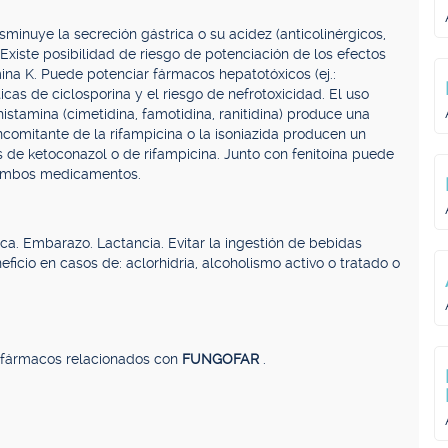
minuye la secreción gástrica o su acidez (anticolinérgicos,
Existe posibilidad de riesgo de potenciación de los efectos
mina K. Puede potenciar fármacos hepatotóxicos (ej.:
cas de ciclosporina y el riesgo de nefrotoxicidad. El uso
stamina (cimetidina, famotidina, ranitidina) produce una
ncomitante de la rifampicina o la isoniazida producen un
s de ketoconazol o de rifampicina. Junto con fenitoína puede
o ambos medicamentos.
ca. Embarazo. Lactancia. Evitar la ingestión de bebidas
eficio en casos de: aclorhidria, alcoholismo activo o tratado o
, fármacos relacionados con
FUNGOFAR
.