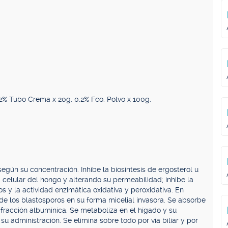
% Tubo Crema x 20g. 0.2% Fco. Polvo x 100g.
egún su concentración. Inhibe la biosíntesis de ergosterol u
 celular del hongo y alterando su permeabilidad; inhibe la
gos y la actividad enzimática oxidativa y peroxidativa. En
 de los blastosporos en su forma micelial invasora. Se absorbe
a fracción albumínica. Se metaboliza en el hígado y su
u administración. Se elimina sobre todo por vía biliar y por