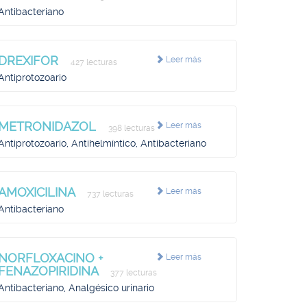
Antibacteriano
DREXIFOR
Leer más
427 lecturas
Antiprotozoario
METRONIDAZOL
Leer más
398 lecturas
Antiprotozoario, Antihelmíntico, Antibacteriano
AMOXICILINA
Leer más
737 lecturas
Antibacteriano
NORFLOXACINO +
Leer más
FENAZOPIRIDINA
377 lecturas
Antibacteriano, Analgésico urinario