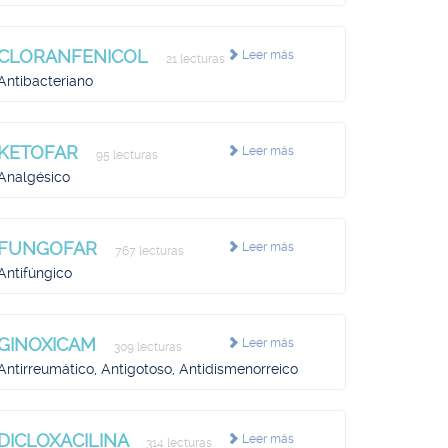
CLORANFENICOL
Leer más
21 lecturas
Antibacteriano
KETOFAR
Leer más
95 lecturas
Analgésico
FUNGOFAR
Leer más
767 lecturas
Antifúngico
GINOXICAM
Leer más
309 lecturas
Antirreumático, Antigotoso, Antidismenorreico
DICLOXACILINA
Leer más
314 lecturas