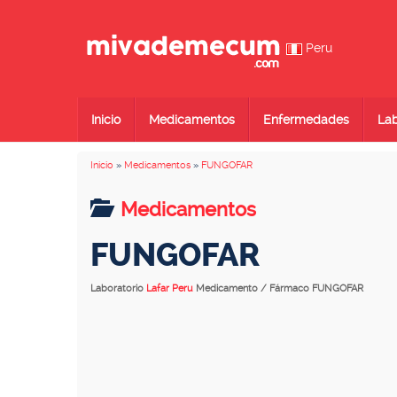
Peru
Inicio
Medicamentos
Enfermedades
Lab
Inicio
»
Medicamentos
»
FUNGOFAR
Medicamentos
FUNGOFAR
Laboratorio
Lafar Peru
Medicamento / Fármaco FUNGOFAR