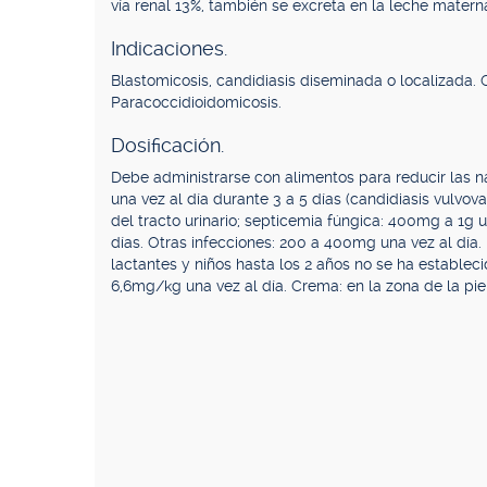
vía renal 13%, también se excreta en la leche matern
Indicaciones.
Blastomicosis, candidiasis diseminada o localizada. 
Paracoccidioidomicosis.
Dosificación.
Debe administrarse con alimentos para reducir las n
una vez al día durante 3 a 5 días (candidiasis vulvov
del tracto urinario; septicemia fúngica: 400mg a 1g u
días. Otras infecciones: 200 a 400mg una vez al día. 
lactantes y niños hasta los 2 años no se ha estableci
6,6mg/kg una vez al día. Crema: en la zona de la pi