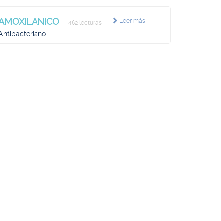
AMOXILANICO
Leer más
462 lecturas
Antibacteriano