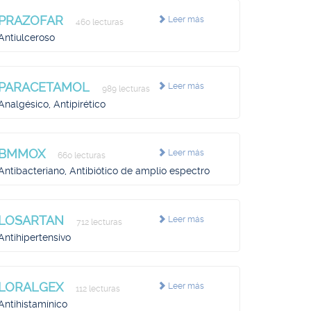
PRAZOFAR
Leer más
460 lecturas
Antiulceroso
PARACETAMOL
Leer más
989 lecturas
Analgésico, Antipirético
BMMOX
Leer más
660 lecturas
Antibacteriano, Antibiótico de amplio espectro
LOSARTAN
Leer más
712 lecturas
Antihipertensivo
LORALGEX
Leer más
112 lecturas
Antihistamínico