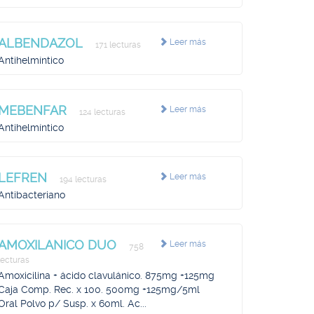
ALBENDAZOL
Leer más
171 lecturas
Antihelmíntico
MEBENFAR
Leer más
124 lecturas
Antihelmíntico
LEFREN
Leer más
194 lecturas
Antibacteriano
AMOXILANICO DUO
Leer más
758
lecturas
Amoxicilina + ácido clavulánico. 875mg +125mg
Caja Comp. Rec. x 100. 500mg +125mg/5ml
Oral Polvo p/ Susp. x 60ml. Ac...