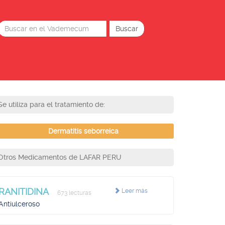
Se utiliza para el tratamiento de:
Dermatitis seborreica
Otros Medicamentos de LAFAR PERU
RANITIDINA
Leer más
673 lecturas
Antiulceroso