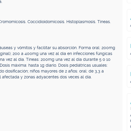
a.
Cromomicosis. Coccidioidomicosis. Histoplasmosis. Tineas.
áuseas y vómitos y facilitar su absorción. Forma oral: 200mg
aginal); 200 a 400mg una vez al día en infecciones fúngicas
na vez al día. Tineas: 200mg una vez al día durante 5 o 10
Dosis máxima: hasta 1g diario. Dosis pediátricas usuales:
do dosificación; niños mayores de 2 años: oral: de 3,3 a
el afectada y zonas adyacentes dos veces al día.