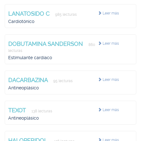
LANATOSIDO C
Leer más
985 lecturas
Cardiotónico
DOBUTAMINA SANDERSON
Leer más
860
lecturas
Estimulante cardíaco
DACARBAZINA
Leer más
95 lecturas
Antineoplásico
TEXOT
Leer más
138 lecturas
Antineoplásico
HALOPERIDOL
Leer más