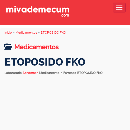
Togg
navig
Inicio
»
Medicamentos
»
ETOPOSIDO FKO
Medicamentos
ETOPOSIDO FKO
Laboratorio
Sanderson
Medicamento / Fármaco ETOPOSIDO FKO