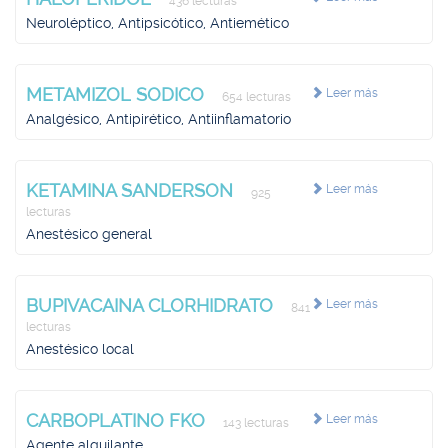
436 lecturas
Neuroléptico, Antipsicótico, Antiemético
METAMIZOL SODICO
Leer más
654 lecturas
Analgésico, Antipirético, Antiinflamatorio
KETAMINA SANDERSON
Leer más
925
lecturas
Anestésico general
BUPIVACAINA CLORHIDRATO
Leer más
841
lecturas
Anestésico local
CARBOPLATINO FKO
Leer más
143 lecturas
Agente alquilante