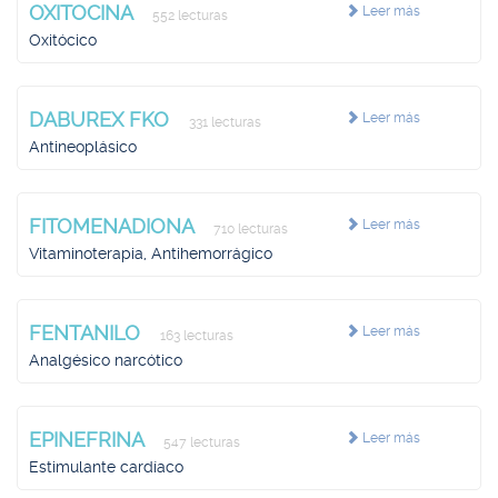
OXITOCINA
Leer más
552 lecturas
Oxitócico
DABUREX FKO
Leer más
331 lecturas
Antineoplásico
FITOMENADIONA
Leer más
710 lecturas
Vitaminoterapia, Antihemorrágico
FENTANILO
Leer más
163 lecturas
Analgésico narcótico
EPINEFRINA
Leer más
547 lecturas
Estimulante cardíaco