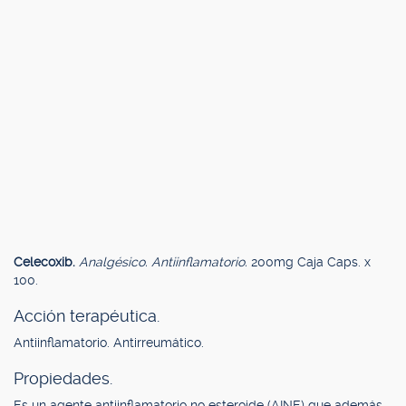
Celecoxib.
Analgésico. Antiinflamatorio.
200mg Caja Caps. x
100.
Acción terapéutica.
Antiinflamatorio. Antirreumático.
Propiedades.
Es un agente antiinflamatorio no esteroide (AINE) que además