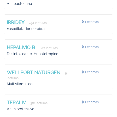
Antibacteriano
IRRIDEX
Leer más
434 lecturas
Vasodilatador cerebral
HEPALIVIO B
Leer más
847 lecturas
Desintoxicante, Hepatotrópico
WELLPORT NATURGEN
Leer más
94
lecturas
Multivitamínico
TERALIV
Leer más
318 lecturas
Antihipertensivo