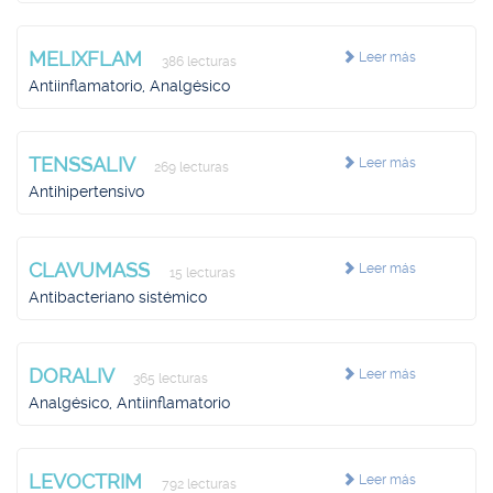
MELIXFLAM
Leer más
386 lecturas
Antiinflamatorio, Analgésico
TENSSALIV
Leer más
269 lecturas
Antihipertensivo
CLAVUMASS
Leer más
15 lecturas
Antibacteriano sistémico
DORALIV
Leer más
365 lecturas
Analgésico, Antiinflamatorio
LEVOCTRIM
Leer más
792 lecturas