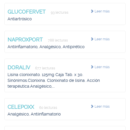
GLUCOFERVET
Leer más
93 lecturas
Antiartrósico
NAPROXPORT
Leer más
788 lecturas
Antiinflamatorio, Analgésico, Antipirético
DORALIV
Leer más
677 lecturas
Lisina clonixinato. 125mg Caja Tab. x 30.
Sinónimos.Clonixina. Clonixinato de lisina. Acción
terapéutica.Analgésico,...
CELEPOXX
Leer más
60 lecturas
Analgésico, Antiinflamatorio