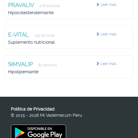
PRAVALIV
Leer más
276 lecturas
Hipocolesterolemiante
E-VITAL
Leer más
239 lecturas
Suplemento nutricional
SIMVALIP
Leer más
83 lecturas
Hipolipemiante
Política de Privacidad
© 2015 - 2026 Mi Vademecum Peru