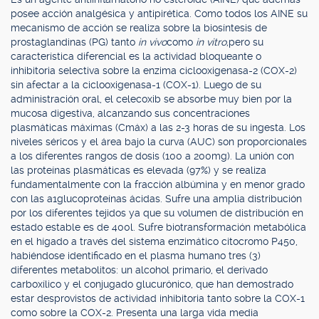
posee acción analgésica y antipirética. Como todos los AINE su
mecanismo de acción se realiza sobre la biosíntesis de
prostaglandinas (PG) tanto
in vivo
como
in vitro,
pero su
característica diferencial es la actividad bloqueante o
inhibitoria selectiva sobre la enzima ciclooxigenasa-2 (COX-2)
sin afectar a la ciclooxigenasa-1 (COX-1). Luego de su
administración oral, el celecoxib se absorbe muy bien por la
mucosa digestiva, alcanzando sus concentraciones
plasmáticas máximas (Cmáx) a las 2-3 horas de su ingesta. Los
niveles séricos y el área bajo la curva (AUC) son proporcionales
a los diferentes rangos de dosis (100 a 200mg). La unión con
las proteínas plasmáticas es elevada (97%) y se realiza
fundamentalmente con la fracción albúmina y en menor grado
con las a1glucoproteínas ácidas. Sufre una amplia distribución
por los diferentes tejidos ya que su volumen de distribución en
estado estable es de 400l. Sufre biotransformación metabólica
en el hígado a través del sistema enzimático citocromo P450,
habiéndose identificado en el plasma humano tres (3)
diferentes metabolitos: un alcohol primario, el derivado
carboxílico y el conjugado glucurónico, que han demostrado
estar desprovistos de actividad inhibitoria tanto sobre la COX-1
como sobre la COX-2. Presenta una larga vida media