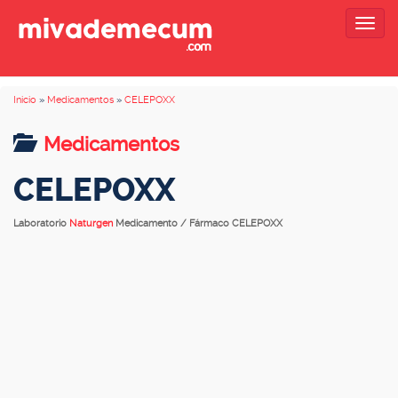
Togg
navig
Inicio
»
Medicamentos
»
CELEPOXX
Medicamentos
CELEPOXX
Laboratorio
Naturgen
Medicamento / Fármaco CELEPOXX