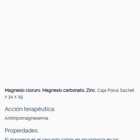
Magnesio cloruro. Magnesio carbonato. Zinc.
Caja Polvo Sachet
x 34 x 2g.
Acción terapéutica.
Antihipomagnesemia.
Propiedades.
El magnesio es el segundo catión en abundancia en los