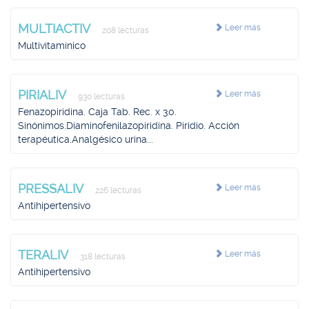
MULTIACTIV
Leer más
208 lecturas
Multivitamínico
PIRIALIV
Leer más
930 lecturas
Fenazopiridina. Caja Tab. Rec. x 30.
Sinónimos.Diaminofenilazopiridina. Piridio. Acción
terapéutica.Analgésico urina...
PRESSALIV
Leer más
226 lecturas
Antihipertensivo
TERALIV
Leer más
318 lecturas
Antihipertensivo