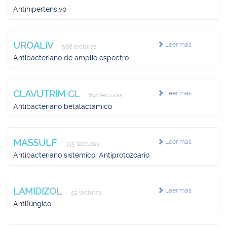
Antihipertensivo
UROALIV
Leer más
588 lecturas
Antibacteriano de amplio espectro
CLAVUTRIM CL
Leer más
691 lecturas
Antibacteriano betalactámico
MASSULF
Leer más
135 lecturas
Antibacteriano sistémico, Antiprotozoario
LAMIDIZOL
Leer más
52 lecturas
Antifúngico