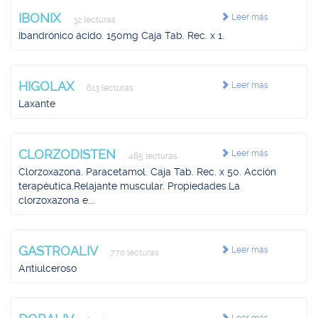
IBONIX
Leer más
32 lecturas
Ibandrónico ácido. 150mg Caja Tab. Rec. x 1.
HIGOLAX
Leer más
613 lecturas
Laxante
CLORZODISTEN
Leer más
485 lecturas
Clorzoxazona. Paracetamol. Caja Tab. Rec. x 50. Acción
terapéutica.Relajante muscular. Propiedades.La
clorzoxazona e...
GASTROALIV
Leer más
770 lecturas
Antiulceroso