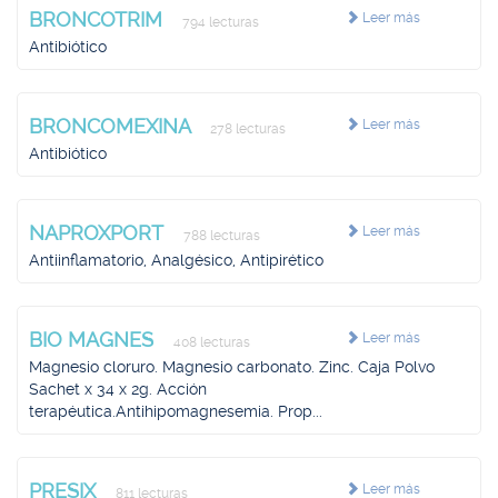
BRONCOTRIM
Leer más
794 lecturas
Antibiótico
BRONCOMEXINA
Leer más
278 lecturas
Antibiótico
NAPROXPORT
Leer más
788 lecturas
Antiinflamatorio, Analgésico, Antipirético
BIO MAGNES
Leer más
408 lecturas
Magnesio cloruro. Magnesio carbonato. Zinc. Caja Polvo
Sachet x 34 x 2g. Acción
terapéutica.Antihipomagnesemia. Prop...
PRESIX
Leer más
811 lecturas