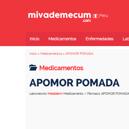
Peru
Inicio
Medicamentos
Enfermedades
Lab
Inicio
»
Medicamentos
»
APOMOR POMADA
Medicamentos
APOMOR POMADA
Laboratorio
Mediderm
Medicamento / Fármaco APOMOR POMADA