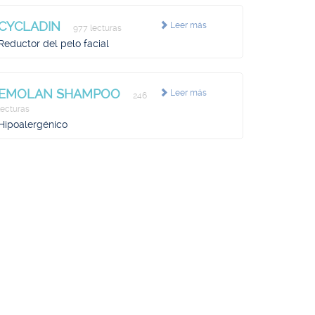
CYCLADIN
Leer más
977 lecturas
Reductor del pelo facial
EMOLAN SHAMPOO
Leer más
246
lecturas
Hipoalergénico