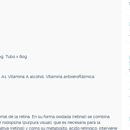
g. Tubo x 60g.
a A1. Vitamina A alcohol. Vitamina antixeroftálmica.
mal de la retina. En su forma oxidada (retinal) se combina
r rodopsina (púrpura visual), que es necesaria para la
tiva (retinol) y como su metabolito, ácido retinoico, interviene