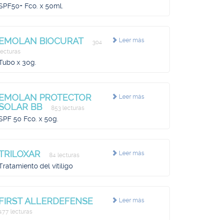
SPF50+ Fco. x 50ml.
EMOLAN BIOCURAT
Leer más
304
lecturas
Tubo x 30g.
EMOLAN PROTECTOR
Leer más
SOLAR BB
853 lecturas
SPF 50 Fco. x 50g.
TRILOXAR
Leer más
84 lecturas
Tratamiento del vitiligo
FIRST ALLERDEFENSE
Leer más
477 lecturas