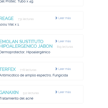
Gel Protec. Tubo x 4g.
REAGE
Leer más
731 lecturas
100u Vial x 1.
EMOLAN SUSTITUTO
Leer más
HIPOALERGENICO JABON
819 lecturas
Dermoprotector, Hipoalergénico
TERFEX
Leer más
778 lecturas
Antimicótico de amplio espectro, Fungicida
GANAXIN
Leer más
512 lecturas
Tratamiento del acné