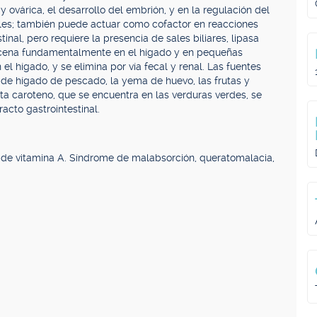
 y ovárica, el desarrollo del embrión, y en la regulación del
liales; también puede actuar como cofactor en reacciones
inal, pero requiere la presencia de sales biliares, lipasa
macena fundamentalmente en el hígado y en pequeñas
el hígado, y se elimina por vía fecal y renal. Las fuentes
s de hígado de pescado, la yema de huevo, las frutas y
eta caroteno, que se encuentra en las verduras verdes, se
racto gastrointestinal.
s de vitamina A. Síndrome de malabsorción, queratomalacia,