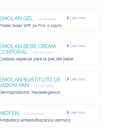
EMOLAN GEL
Leer más
96 lecturas
Protec.Solar SPF 30 Fco. x 125ml.
EMOLAN BEBE CREMA
Leer más
CORPORAL
475 lecturas
Cuidado especial para la piel del bebé
EMOLAN SUSTITUTO DE
Leer más
JABON PAN
304 lecturas
Dermoprotector, Hipoalergénico
NIOFEN
Leer más
179 lecturas
Antibiótico antiestafilocócico dérmico