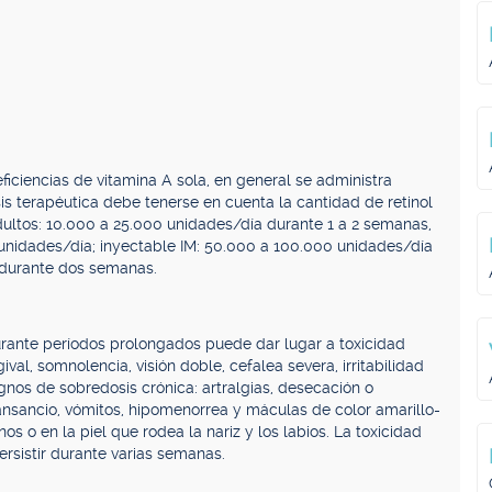
iciencias de vitamina A sola, en general se administra
is terapéutica debe tenerse en cuenta la cantidad de retinol
adultos: 10.000 a 25.000 unidades/día durante 1 a 2 semanas,
 unidades/día; inyectable IM: 50.000 a 100.000 unidades/día
 durante dos semanas.
urante períodos prolongados puede dar lugar a toxicidad
al, somnolencia, visión doble, cefalea severa, irritabilidad
gnos de sobredosis crónica: artralgias, desecación o
 cansancio, vómitos, hipomenorrea y máculas de color amarillo-
s o en la piel que rodea la nariz y los labios. La toxicidad
rsistir durante varias semanas.