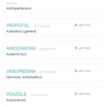
lecturas
Antihipertensivo
PROPOFOL
Leer más
878 lecturas
Anestésico general
AMIODARONA
Leer más
623 lecturas
Antiarrítmico
VASOPRESINA
Leer más
502 lecturas
Hormona, Antidiurético
VENZOLE
Leer más
607 lecturas
Antiulceroso