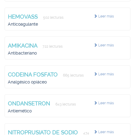
HEMOVASS
Leer más
502 lecturas
Anticoagulante
AMIKACINA
Leer más
722 lecturas
Antibacteriano
CODEINA FOSFATO
Leer más
665 lecturas
Analgésico opiáceo
ONDANSETRON
Leer más
643 lecturas
Antiemético
NITROPRUSIATO DE SODIO
Leer más
474