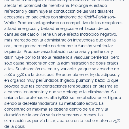
afectar el potencial de membrana. Prolonga el estado
refractario y disminuye la conducción de las vías tisulares
accesorias en pacientes con síndrome de Wolff-Parkinson-
White. Produce antagonismo no competitivo de los receptores
alfaadrenérgicos y betaadrenérgicos e inhibición de los
canales del calcio. Tiene un leve efecto inotrópico negativo,
más marcado con la administración intravenosa que con la
oral, pero generalmente no deprime la función ventricular
izquierda. Produce vasodilatación coronaria y periférica, y
disminuye por lo tanto la resistencia vascular periférica, pero
sólo causa hipotensión con la administración de dosis orales
altas. Su absorción es lenta y variable, ya que se absorbe de
20% a 55% de la dosis oral. Se acumula en el tejido adiposo y
en órganos muy perfundidos (hígado, pulmón y bazo) lo que
provoca que las concentraciones terapéuticas en plasma se
alcancen lentamente y que se prolongue la eliminación. Su
unión a las proteínas es alta (96%); se metaboliza en el hígado
siendo la desetilamiodarona su metabolito activo. La
concentración máxima se obtiene dentro de 3 a 7h y la
duración de la acción varía de semanas a meses. La
eliminación es por vía biliar; aparece en la leche materna 25%
de la dosis.