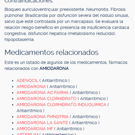
Contraindicaciones.
Bloqueo auriculoventricular preexistente. Neumonitis. Fibrosis
pulmonar. Bradicardia por disfunción severa del nódulo sinusal,
salvo que esté controlada por un marcapaso. Se evaluará la
relación riesgo-beneficio en presencia de insuficiencia cardíaca
congestiva, disfunción hepática (metabolismo reducido);
hipopotasemia.
Medicamentos relacionados
Este es un listado de algunos de los medicamentos, fármacos
relacionados con
AMIODARONA
.
ADENOCIL
( Antiarrítmico )
AMIODARONA
( Antiarrítmico )
AMIODARONA AC FARMA
( Antiarrítmico )
AMIODARONA CLORHIDRATO
( Antiarrítmico )
AMIODARONA CLORHIDRATO INDUQUIMICA
(
Antiarrítmico )
AMIODARONA FMNDTRIA
( Antiarrítmico )
AMIODARONA LA SANTE
( Antiarrítmico )
AMIODARONA MF
( Antiarrítmico )
ARTERIUM
( Antihipertensivo )