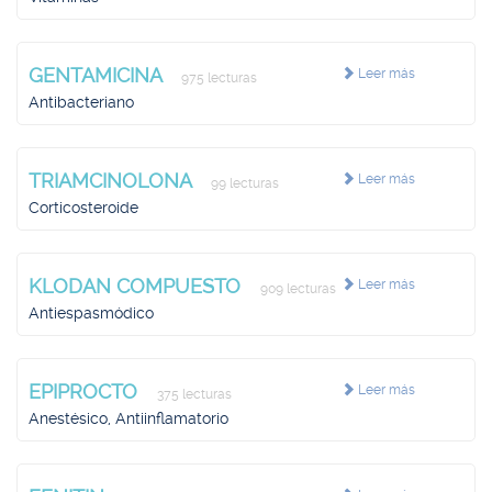
GENTAMICINA
Leer más
975 lecturas
Antibacteriano
TRIAMCINOLONA
Leer más
99 lecturas
Corticosteroide
KLODAN COMPUESTO
Leer más
909 lecturas
Antiespasmódico
EPIPROCTO
Leer más
375 lecturas
Anestésico, Antiinflamatorio