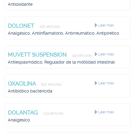
Antioxidante
DOLONET
Leer más
482 lecturas
Analgésico, Antiinflamatorio, Antirreumático, Antipirético
MUVETT SUSPENSION
Leer más
193 lecturas
Antiespasmódico, Regulador de la motilidad intestinal
OXACILINA
Leer más
837 lecturas
Antibiótico bactericida
DOLANTAG
Leer más
433 lecturas
Analgésico