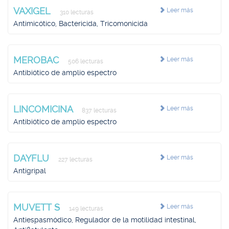
VAXIGEL
Leer más
310 lecturas
Antimicótico, Bactericida, Tricomonicida
MEROBAC
Leer más
506 lecturas
Antibiótico de amplio espectro
LINCOMICINA
Leer más
837 lecturas
Antibiótico de amplio espectro
DAYFLU
Leer más
227 lecturas
Antigripal
MUVETT S
Leer más
149 lecturas
Antiespasmódico, Regulador de la motilidad intestinal,