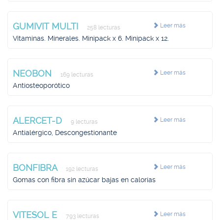
GUMIVIT MULTI
Leer más
258 lecturas
Vitaminas. Minerales. Minipack x 6. Minipack x 12.
NEOBON
Leer más
169 lecturas
Antiosteoporótico
ALERCET-D
Leer más
9 lecturas
Antialérgico, Descongestionante
BONFIBRA
Leer más
192 lecturas
Gomas con fibra sin azúcar bajas en calorías
VITESOL E
Leer más
793 lecturas