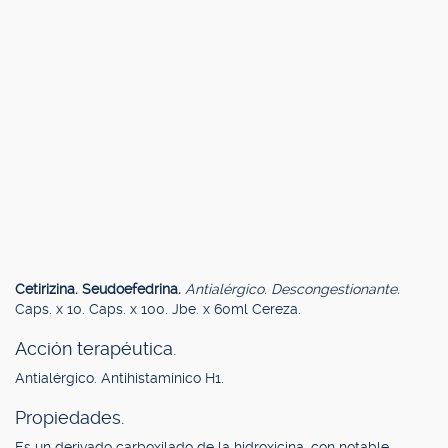
Cetirizina. Seudoefedrina.
Antialérgico. Descongestionante.
Caps. x 10. Caps. x 100. Jbe. x 60ml Cereza.
Acción terapéutica.
Antialérgico. Antihistamínico H1.
Propiedades.
Es un derivado carboxilado de la hidroxicina, con notable