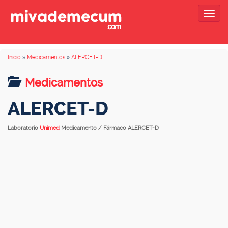
Togg
navig
Inicio
»
Medicamentos
»
ALERCET-D
Medicamentos
ALERCET-D
Laboratorio
Unimed
Medicamento / Fármaco ALERCET-D