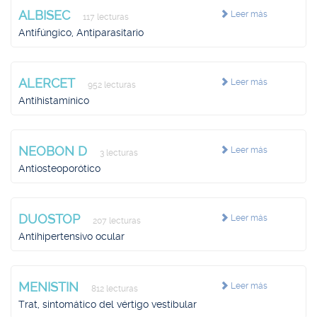
ALBISEC
Leer más
117 lecturas
Antifúngico, Antiparasitario
ALERCET
Leer más
952 lecturas
Antihistamínico
NEOBON D
Leer más
3 lecturas
Antiosteoporótico
DUOSTOP
Leer más
207 lecturas
Antihipertensivo ocular
MENISTIN
Leer más
812 lecturas
Trat, sintomático del vértigo vestibular