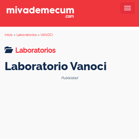
Togg
navig
Inicio
»
Laboratorios
»
VANOCI
Laboratorios
Laboratorio Vanoci
Publicidad