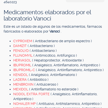
4640223
Medicamentos elaborados por el
laboratorio Vanoci
Este es un listado de algunos de los medicamentos, fármacos
fabricados o elaborados por
Vanoci
.
CYPROXEM
( Antibacteriano de amplio espectro )
DAMIZIT
( Antibacteriano )
FENOLYD
( Antibacteriano )
FLUNOMYIL
( Antimicótico, Antifúngico )
HERVASOL
( Hepatoprotector, Antioxidante )
IBUPROMIL
( Analgésico, Antiinflamatorio, Antipirético )
IBUPROMIL-C
( Analgésico, Antiinflamatorio, Antipirético )
KENIDOL
( Analgésico, Antiinflamatorio )
LADERA
( Antibiótico )
MENBROXIN
( Antiulceroso )
MEXIDOL
( Antiinflamatorio no esteroide )
NODOL EXTRA FORTE
( Analgésico, Antiinflamatorio,
Antipirético )
NOHALER MP
( Antitusivo, Antihistamínico, Antipirético )